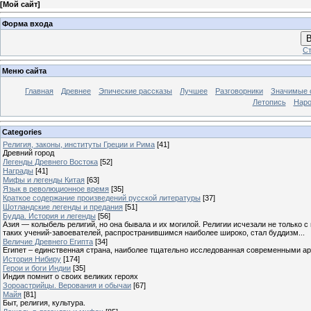
[
Мой сайт
]
Форма входа
В
Ст
Меню сайта
Главная
Древнее
Эпические рассказы
Лучшее
Разговорники
Значимые с
Летопись
Наро
Categories
Религия, законы, институты Греции и Рима
[41]
Древний город
Легенды Древнего Востока
[52]
Награды
[41]
Мифы и легенды Китая
[63]
Язык в революционное время
[35]
Краткое содержание произведений русской литературы
[37]
Шотландские легенды и предания
[51]
Будда. История и легенды
[56]
Азия — колыбель религий, но она бывала и их могилой. Религии исчезали не только 
таких учений-завоевателей, распространившимся наиболее широко, стал буддизм...
Величие Древнего Египта
[34]
Египет – единственная страна, наиболее тщательно исследованная современными а
История Нибиру
[174]
Герои и боги Индии
[35]
Индия помнит о своих великих героях
Зороастрийцы. Верования и обычаи
[67]
Майя
[81]
Быт, религия, культура.