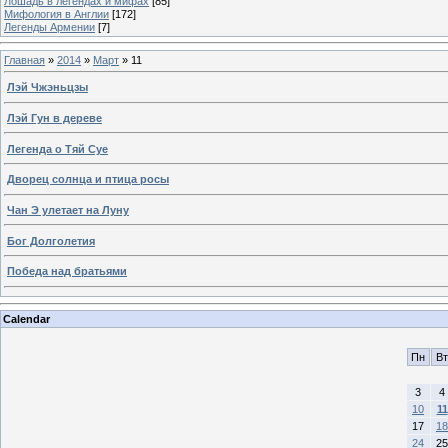
Лошадь в легендах и мифах
[85]
Мифология в Англии
[172]
Легенды Армении
[7]
Главная
»
2014
»
Март
»
11
Лэй Чжэньцзы
Лэй Гун в дереве
Легенда о Тяй Суе
Дворец солнца и птица росы
Чан Э улетает на Луну
Бог Долголетия
Победа над братьями
Calendar
Пн
Вт
3
4
10
11
17
18
24
25