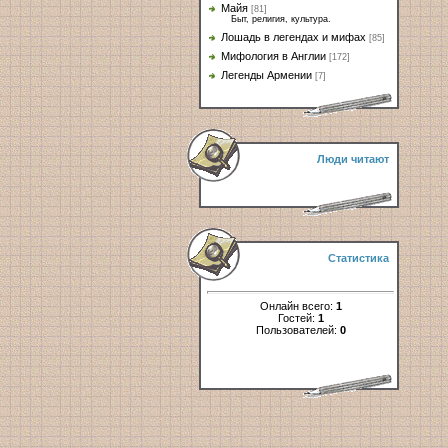
Майя
[81]
Быт, религия, культура.
Лошадь в легендах и мифах
[85]
Мифология в Англии
[172]
Легенды Армении
[7]
Люди читают
Статистика
Онлайн всего:
1
Гостей:
1
Пользователей:
0