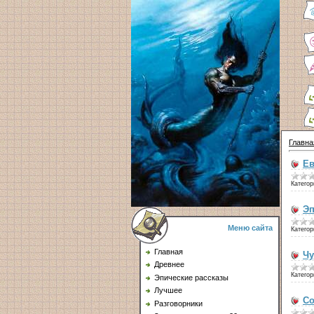
Главна
Ев
Категор
Эп
Меню сайта
Категор
Главная
Чу
Древнее
Категор
Эпические рассказы
Лучшее
Со
Разговорники