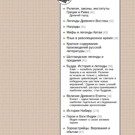
Религия, законы, институты
Греции и Рима
[41]
Древний город
Легенды Древнего Востока
[52]
Награды
[41]
Мифы и легенды Китая
[63]
Язык в революционное время
[35]
Краткое содержание
произведений русской
литературы
[37]
Шотландские легенды и
предания
[51]
Будда. История и легенды
[56]
Азия — колыбель религий, но она
бывала и их могилой. Религии
исчезали не только с гибелью
древних цивилизаций, их сметало и
победоносное шествие новых
верований.' Одним из таких учений-
завоевателей, распространившимся
наиболее широко, стал буддизм...
Величие Древнего Египта
[34]
Египет – единственная страна,
наиболее тщательно исследованная
современными археологами
История Нибиру
[174]
Герои и боги Индии
[35]
Индия помнит о своих великих
героях
Зороастрийцы. Верования и
обычаи
[67]