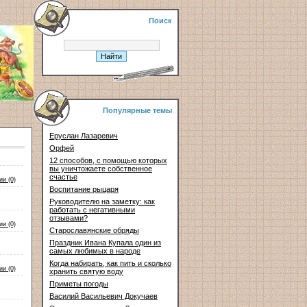
Поиск
Популярные темы
Еруслан Лазаревич
Орфей
12 способов, с помощью которых
вы уничтожаете собственное
счастье
и (0)
Воспитание рыцаря
Руководителю на заметку: как
работать с негативными
отзывами?
и (0)
Старославянские обряды
Праздник Ивана Купала один из
самых любимых в народе
Когда набирать, как пить и сколько
и (0)
хранить святую воду
Приметы погоды
Василий Васильевич Докучаев