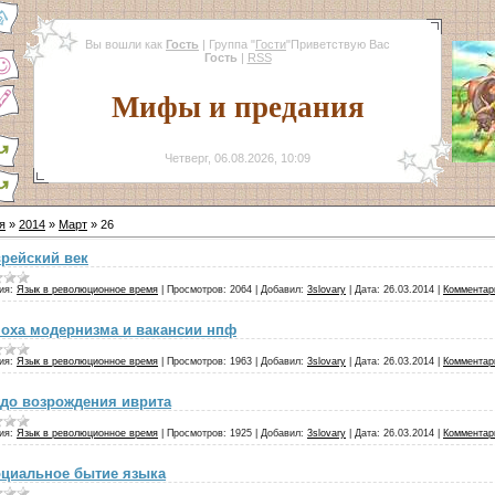
Вы вошли как
Гость
|
Группа
"
Гости
"
Приветствую Вас
Гость
|
RSS
Мифы и предания
Четверг, 06.08.2026, 10:09
я
»
2014
»
Март
»
26
рейский век
ия:
Язык в революционное время
|
Просмотров:
2064
|
Добавил:
3slovary
|
Дата:
26.03.2014
|
Комментари
оха модернизма и вакансии нпф
ия:
Язык в революционное время
|
Просмотров:
1963
|
Добавил:
3slovary
|
Дата:
26.03.2014
|
Комментари
до возрождения иврита
ия:
Язык в революционное время
|
Просмотров:
1925
|
Добавил:
3slovary
|
Дата:
26.03.2014
|
Комментари
циальное бытие языка