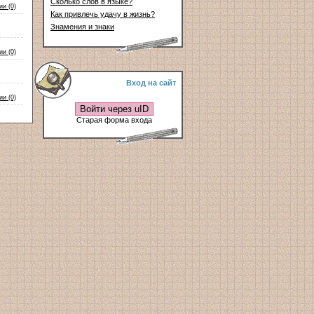
Сколько слов в языке?
и (0)
Как привлечь удачу в жизнь?
Знамения и знаки
и (0)
Вход на сайт
и (0)
Войти через uID
Старая форма входа