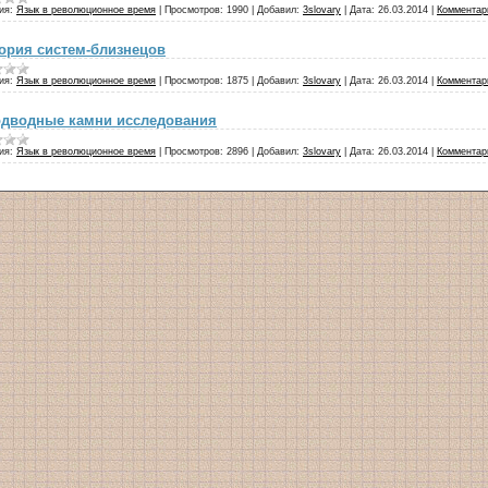
ия:
Язык в революционное время
|
Просмотров:
1990
|
Добавил:
3slovary
|
Дата:
26.03.2014
|
Комментари
ория систем-близнецов
ия:
Язык в революционное время
|
Просмотров:
1875
|
Добавил:
3slovary
|
Дата:
26.03.2014
|
Комментари
дводные камни исследования
ия:
Язык в революционное время
|
Просмотров:
2896
|
Добавил:
3slovary
|
Дата:
26.03.2014
|
Комментари