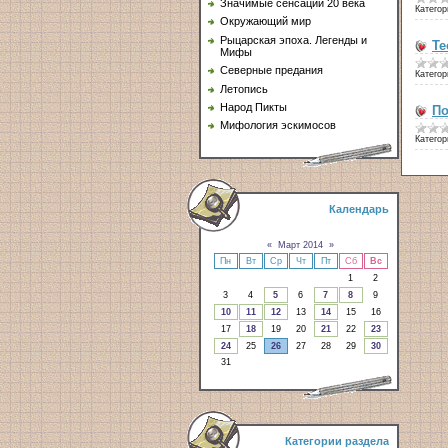
Значимые сенсации 20 века
Категор
Окружающий мир
Рыцарская эпоха. Легенды и
Те
Мифы
Северные предания
Категор
Летопись
Народ Пикты
По
Мифология эскимосов
Категор
Календарь
«
Март 2014
»
Пн
Вт
Ср
Чт
Пт
Сб
Вс
1
2
3
4
5
6
7
8
9
10
11
12
13
14
15
16
17
18
19
20
21
22
23
24
25
26
27
28
29
30
31
Категории раздела