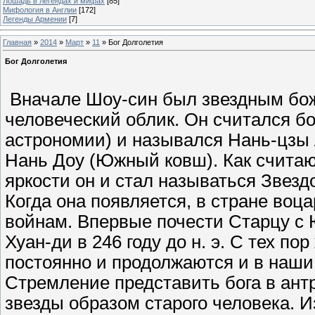
Лошадь в легендах и мифах
[85]
Мифология в Англии
[172]
Легенды Армении
[7]
Главная
»
2014
»
Март
»
11
» Бог Долголетия
Бог Долголетия
Вначале Шоу-син был звездным бож
человеческий облик. Он считался бо
астрономии) и назывался Нань-цзы 
Нань Доу (Южный ковш). Как считаю
яркости он и стал называться Звезд
Когда она появляется, в стране воца
войнам. Впервые почести Старцу с 
Хуан-ди в 246 году до н. э. С тех 
постоянно и продолжаются и в наши
Стремление представить бога в ан
звезды образом старого человека. И