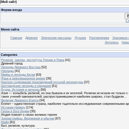
[
Мой сайт
]
Форма входа
В
Ст
Меню сайта
Главная
Древнее
Эпические рассказы
Лучшее
Разговорники
Значимые с
Летопись
Наро
Categories
Религия, законы, институты Греции и Рима
[41]
Древний город
Легенды Древнего Востока
[52]
Награды
[41]
Мифы и легенды Китая
[63]
Язык в революционное время
[35]
Краткое содержание произведений русской литературы
[37]
Шотландские легенды и предания
[51]
Будда. История и легенды
[56]
Азия — колыбель религий, но она бывала и их могилой. Религии исчезали не только 
таких учений-завоевателей, распространившимся наиболее широко, стал буддизм...
Величие Древнего Египта
[34]
Египет – единственная страна, наиболее тщательно исследованная современными а
История Нибиру
[174]
Герои и боги Индии
[35]
Индия помнит о своих великих героях
Зороастрийцы. Верования и обычаи
[67]
Майя
[81]
Быт, религия, культура.