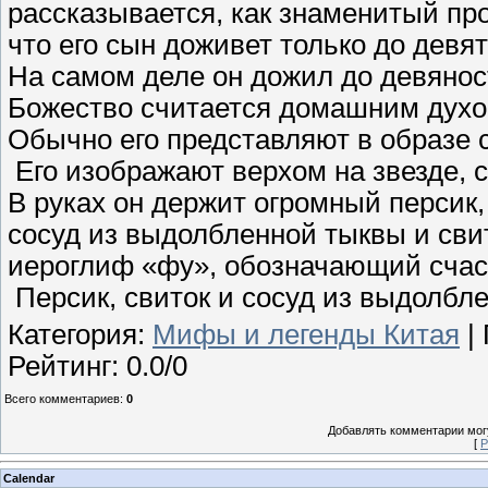
рассказывается, как знаменитый про
что его сын доживет только до девя
На самом деле он дожил до девяност
Божество считается домашним дух
Обычно его представляют в образе 
Его изображают верхом на звезде, 
В руках он держит огромный персик
сосуд из выдолбленной тыквы и сви
иероглиф «фу», обозначающий счас
Персик, свиток и сосуд из выдолбл
Категория
:
Мифы и легенды Китая
|
Рейтинг
:
0.0
/
0
Всего комментариев
:
0
Добавлять комментарии могу
[
Р
Calendar