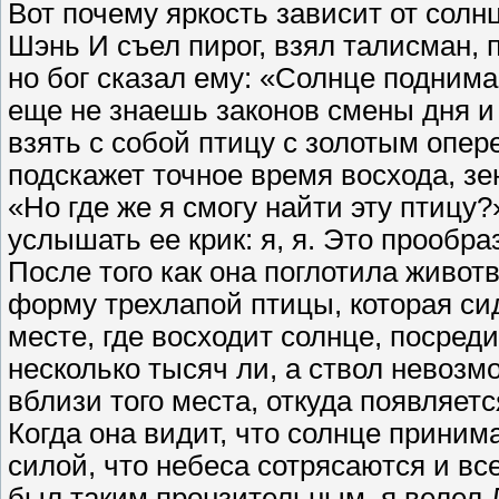
Вот почему яркость зависит от солнц
Шэнь И съел пирог, взял талисман, 
но бог сказал ему: «Солнце поднима
еще не знаешь законов смены дня и
взять с собой птицу с золотым опере
подскажет точное время восхода, зе
«Но где же я смогу найти эту птицу
услышать ее крик: я, я. Это прообра
После того как она поглотила живо
форму трехлапой птицы, которая си
месте, где восходит солнце, посред
несколько тысяч ли, а ствол невозм
вблизи того места, откуда появляет
Когда она видит, что солнце приним
силой, что небеса сотрясаются и вс
был таким пронзительным, я велел 