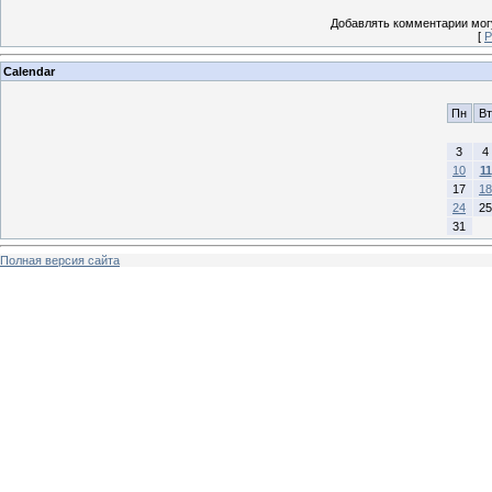
Добавлять комментарии могу
[
Р
Calendar
Пн
Вт
3
4
10
11
17
18
24
25
31
Полная версия сайта