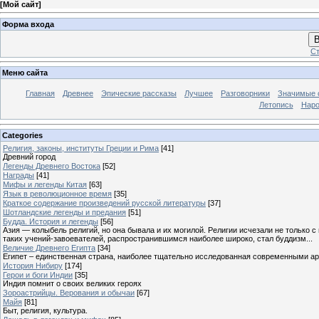
[
Мой сайт
]
Форма входа
В
Ст
Меню сайта
Главная
Древнее
Эпические рассказы
Лучшее
Разговорники
Значимые с
Летопись
Наро
Categories
Религия, законы, институты Греции и Рима
[41]
Древний город
Легенды Древнего Востока
[52]
Награды
[41]
Мифы и легенды Китая
[63]
Язык в революционное время
[35]
Краткое содержание произведений русской литературы
[37]
Шотландские легенды и предания
[51]
Будда. История и легенды
[56]
Азия — колыбель религий, но она бывала и их могилой. Религии исчезали не только 
таких учений-завоевателей, распространившимся наиболее широко, стал буддизм...
Величие Древнего Египта
[34]
Египет – единственная страна, наиболее тщательно исследованная современными а
История Нибиру
[174]
Герои и боги Индии
[35]
Индия помнит о своих великих героях
Зороастрийцы. Верования и обычаи
[67]
Майя
[81]
Быт, религия, культура.