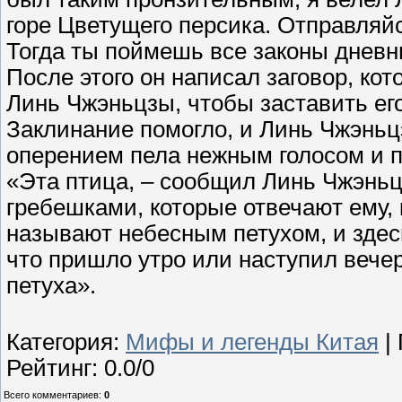
горе Цветущего персика. Отправляйс
Тогда ты поймешь все законы днев
После этого он написал заговор, к
Линь Чжэньцзы, чтобы заставить его
Заклинание помогло, и Линь Чжэньц
оперением пела нежным голосом и 
«Эта птица, – сообщил Линь Чжэньц
гребешками, которые отвечают ему, 
называют небесным петухом, и здесь
что пришло утро или наступил вече
петуха».
Категория
:
Мифы и легенды Китая
|
Рейтинг
:
0.0
/
0
Всего комментариев
:
0