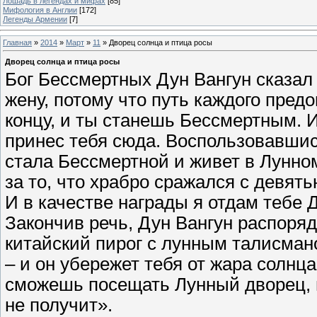
Лошадь в легендах и мифах
[85]
Мифология в Англии
[172]
Легенды Армении
[7]
Главная
»
2014
»
Март
»
11
» Дворец солнца и птица росы
Дворец солнца и птица росы
Бог Бессмертных Дун Вангун сказал
жену, потому что путь каждого пред
концу, и ты станешь Бессмертным. 
принес тебя сюда. Воспользовавши
стала Бессмертной и живет в Лунно
за то, что храбро сражался с девя
И в качестве награды я отдам тебе 
Закончив речь, Дун Вангун распоря
китайский пирог с лунным талисмано
– и он убережет тебя от жара солнца
сможешь посещать Лунный дворец, 
не получит».