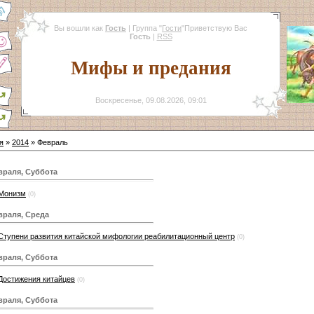
Вы вошли как
Гость
|
Группа
"
Гости
"
Приветствую Вас
Гость
|
RSS
Мифы и предания
Воскресенье, 09.08.2026, 09:01
я
»
2014
»
Февраль
враля, Суббота
Монизм
(0)
враля, Среда
Ступени развития китайской мифологии реабилитационный центр
(0)
враля, Суббота
Достижения китайцев
(0)
враля, Суббота