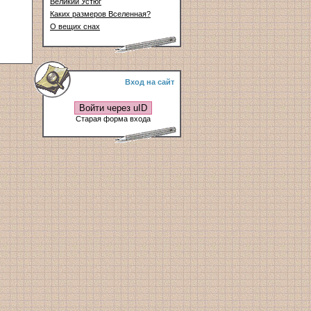
Великий Устюг
Каких размеров Вселенная?
О вещих снах
Вход на сайт
Войти через uID
Старая форма входа