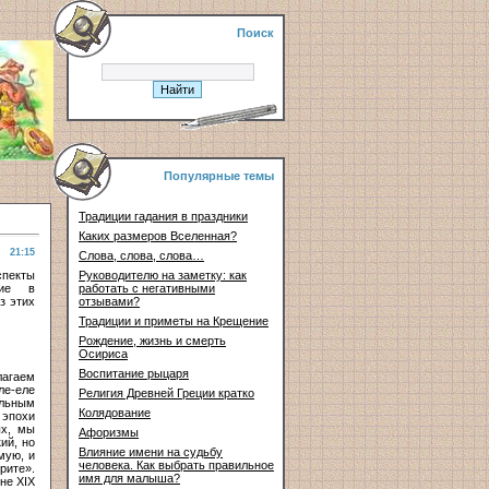
Поиск
Популярные темы
Традиции гадания в праздники
Каких размеров Вселенная?
21:15
Слова, слова, слова…
спекты
Руководителю на заметку: как
ние в
работать с негативными
з этих
отзывами?
Традиции и приметы на Крещение
Рождение, жизнь и смерть
Осириса
Воспитание рыцаря
лагаем
ле-еле
Религия Древней Греции кратко
ельным
Колядование
 эпохи
ых, мы
Афоризмы
ий, но
Влияние имени на судьбу
мую, и
человека. Как выбрать правильное
рите».
имя для малыша?
не XIX