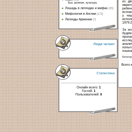
из дв
Быт, религия, культура.
иврит
Лошадь в легендах и мифах
ребен
[85]
вспом
Мифология в Англии
[172]
у наш
испол
Легенды Армении
[7]
1979:2
За ис
будем
пропа
иссле
анали
Люди читают
попыт
языко
Категор
Всего 
Статистика
Онлайн всего:
1
Гостей:
1
Пользователей:
0