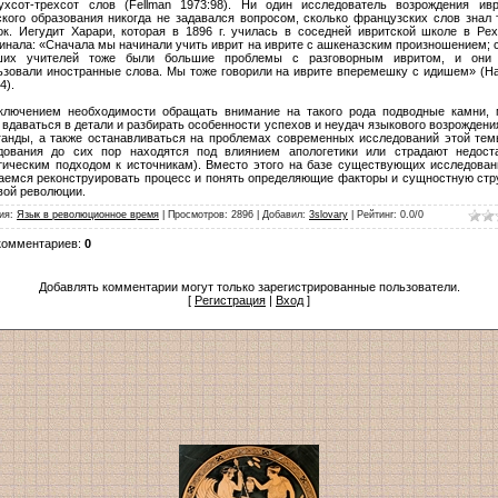
ухсот-трехсот слов (Fellman 1973:98). Ни один исследователь возрождения ив
ского образования никогда не задавался вопросом, сколько французских слов знал 
ок. Иегудит Харари, которая в 1896 г. училась в соседней ивритской школе в Рех
инала: «Сначала мы начинали учить иврит на иврите с ашкеназским произношением; 
их учителей тоже были большие проблемы с разговорным ивритом, и они 
ьзовали иностранные слова. Мы тоже говорили на иврите вперемешку с идишем» (Ha
4).
ключением необходимости обращать внимание на такого рода подводные камни,
 вдаваться в детали и разбирать особенности успехов и неудач языкового возрождения
ганды, а также останавливаться на проблемах современных исследований этой тем
дования до сих пор находятся под влиянием апологетики или страдают недост
тическим подходом к источникам). Вместо этого на базе существующих исследова
аемся реконструировать процесс и понять определяющие факторы и сущностную стр
вой революции.
ия
:
Язык в революционное время
|
Просмотров
:
2896
|
Добавил
:
3slovary
|
Рейтинг
:
0.0
/
0
комментариев
:
0
Добавлять комментарии могут только зарегистрированные пользователи.
[
Регистрация
|
Вход
]