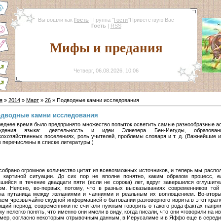
Вы вошли как
Гость
|
Группа
"
Гости
"
Приветствую Вас
Гость
|
RSS
Мифы и предания
Четверг, 06.08.2026, 10:06
я
»
2014
»
Март
»
26
» Подводные камни исследования
дводные камни исследования
леднее время было предпринято множество попыток осветить самые разнообразные а
ождения языка: деятельность и идеи Элиезера Бен-Иегуды, образова
кохозяйственных поселениях, роль учителей, проблемы словаря и т. д. (Важнейшие и
в перечислены в списке литературы.)
собрано огромное количество цитат из всевозможных источников, и теперь мы распо
 картиной ситуации. До сих пор не вполне понятно, каким образом процесс, е
вшийся в течение двадцати пяти (если не сорока) лет, вдруг завершился оглушит
ом. Неясно, во-первых, потому, что в разных высказываниях современников той
на путаница между желаниями и чаяниями и реальным их воплощением. Во-втор
аем чрезвычайно скудной информацией о бытовании разговорного иврита в этот кратк
щий период: современники не считали нужным говорить о такого рода фактах напря
у нелегко понять, что именно они имели в виду, когда писали, что они «говорили на ив
мер, согласно некоторым отрывочным данным, в Иерусалиме и в Яффо еще в середи