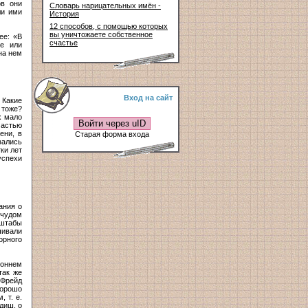
ов они
Словарь нарицательных имён -
ли ими
История
12 способов, с помощью которых
вы уничтожаете собственное
ее: «В
счастье
ое или
на нем
Вход на сайт
 Какие
 тоже?
х мало
Войти через uID
частью
ени, в
Старая форма входа
вались
ки лет
успехи
ания о
 чудом
сштабы
чивали
орного
роннем
так же
 Фрейд
хорошо
 т. е.
диш, о