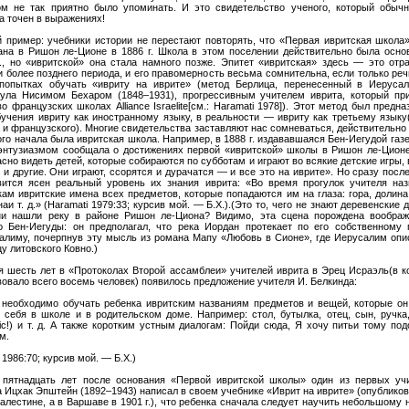
ом не так приятно было упоминать. И это свидетельство ученого, который обыч
а точен в выражениях!
й пример: учебники истории не перестают повторять, что «Первая ивритская школа
ана в Ришон ле-Ционе в 1886 г. Школа в этом поселении действительно была осно
г., но «ивритской» она стала намного позже. Эпитет «ивритская» здесь — это отр
и более позднего периода, и его правомерность весьма сомнительна, если только реч
попытках обучать «ивриту на иврите» (метод Берлица, перенесенный в Иеруса
ула Нисимом Бехаром (1848–1931), прогрессивным учителем иврита, который пр
о французских школах Alliance Israelite[см.: Haramati 1978]). Этот метод был предна
бучения ивриту как иностранному языку, в реальности — ивриту как третьему языку
 и французского). Многие свидетельства заставляют нас сомневаться, действительно 
ого начала была ивритская школа. Например, в 1888 г. издававшаяся Бен-Иегудой газе
энтузиазмом сообщала о достижениях первой «ивритской» школы в Ришон ле-Ционе
сно видеть детей, которые собираются по субботам и играют во всякие детские игры, в
 и другие. Они играют, ссорятся и дурачатся — и все это на иврите». Но сразу после
вится ясен реальный уровень их знания иврита: «Во время прогулок учителя на
кам ивритские имена всех предметов, которые попадаются им на глаза: гора, долина,
аи т. д.» (Haramati 1979:33; курсив мой. — Б.Х.).(Это то, чего не знают деревенские 
ни нашли реку в районе Ришон ле-Циона? Видимо, эта сцена порождена вообра
о Бен-Иегуды: он предполагал, что река Иордан протекает по его собственному 
алиму, почерпнув эту мысль из романа Мапу «Любовь в Сионе», где Иерусалим опи
у литовского Ковно.)
я шесть лет в «Протоколах Второй ассамблеи» учителей иврита в Эрец Исраэль(в к
вовало всего восемь человек) появилось предложение учителя И. Белкинда:
 необходимо обучать ребенка ивритским названиям предметов и вещей, которые он
г себя в школе и в родительском доме. Например: стол, бутылка, отец, сын, ручка,
sic!) и т. д. А также коротким устным диалогам: Пойди сюда, Я хочу питьи тому по
м.
 1986:70; курсив мой. — Б.Х.)
 пятнадцать лет после основания «Первой ивритской школы» один из первых уч
а Ицхак Эпштейн (1892–1943) написал в своем учебнике «Иврит на иврите» (опублико
Палестине, а в Варшаве в 1901 г.), что ребенка сначала следует научить небольшому 