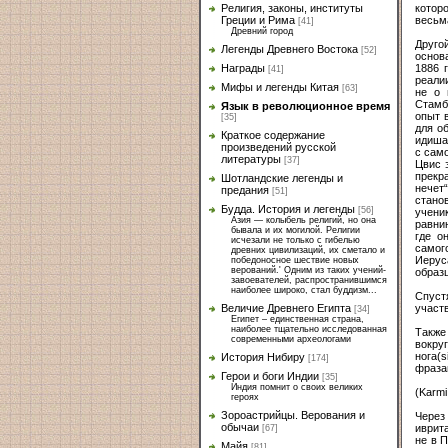
котор
Религия, законы, институты
весьм
Греции и Рима
[41]
Древний город
Друго
Легенды Древнего Востока
[52]
основ
1886 
Награды
[41]
реали
Мифы и легенды Китая
[63]
не о 
Стамб
Язык в революционное время
опыт в
[35]
для о
Краткое содержание
идиша
произведений русской
с сам
литературы
[37]
Цвис 
прекра
Шотландские легенды и
нечет“
предания
[51]
стано
Будда. История и легенды
[56]
учени
Азия — колыбель религий, но она
равнин
бывала и их могилой. Религии
где о
исчезали не только с гибелью
самог
древних цивилизаций, их сметало и
Иерус
победоносное шествие новых
верований.' Одним из таких учений-
образц
завоевателей, распространившимся
наиболее широко, стал буддизм...
Спуст
участ
Величие Древнего Египта
[34]
Египет – единственная страна,
наиболее тщательно исследованная
Также
современными археологами
вокру
нога(
История Нибиру
[174]
фраза
Герои и боги Индии
[35]
Индия помнит о своих великих
(Karmi
героях
Зороастрийцы. Верования и
Через
обычаи
иврит
[67]
не в 
Майя
[81]