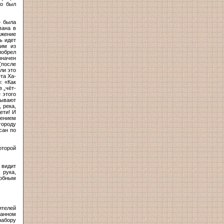
но был
» была
вана в
ажение
ь идет
лим из
иобрел
значен
(после
ли это
та Ха-
: «Как
 „чёт-
 этого
зывают
 река,
дети! И
жением
городу
сан по
оторой
 видит
 рука,
добным
ителей
ванном
набору