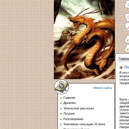
Главна
По
В пос
возр
сельс
трудо
Меню сайта
Главная
Было 
общей
Древнее
двига
Эпические рассказы
успех
замет
Лучшее
облад
Разговорники
решаю
поэтом
Значимые сенсации 20 века
Напри