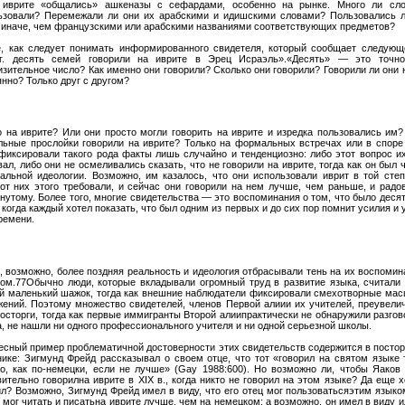
 иврите «общались» ашкеназы с сефардами, особенно на рынке. Много ли сл
ьзовали? Перемежали ли они их арабскими и идишскими словами? Пользовались 
о иначе, чем французскими или арабскими названиями соответствующих предметов?
, как следует понимать информированного свидетеля, который сообщает следующ
г. десять семей говорили на иврите в Эрец Исраэль».«Десять» — это точн
изительное число? Как именно они говорили? Сколько они говорили? Говорили ли они 
нно? Только друг с другом?
о на иврите? Или они просто могли говорить на иврите и изредка пользовались им?
льные прослойки говорили на иврите? Только на формальных встречах или в споре
фиксировали такого рода факты лишь случайно и тенденциозно: либо этот вопрос и
ал, либо они не осмеливались сказать, что не говорили на иврите, тогда как он был 
альной идеологии. Возможно, им казалось, что они использовали иврит в той степ
 от них этого требовали, и сейчас они говорили на нем лучше, чем раньше, и радо
гнутому. Более того, многие свидетельства — это воспоминания о том, что было десят
 когда каждый хотел показать, что был одним из первых и до сих пор помнит усилия и 
ремени.
, возможно, более поздняя реальность и идеология отбрасывали тень на их воспомин
ом.77Обычно люди, которые вкладывали огромный труд в развитие языка, считали
й маленький шажок, тогда как внешние наблюдатели фиксировали смехотворные ма
жений. Поэтому множество свидетелей, членов Первой алиии их учителей, преувели
восторги, тогда как первые иммигранты Второй алиипрактически не обнаружили разгов
а, не нашли ни одного профессионального учителя и ни одной серьезной школы.
есный пример проблематичной достоверности этих свидетельств содержится в посто
нике: Зигмунд Фрейд рассказывал о своем отце, что тот «говорил на святом языке 
о, как по-немецки, если не лучше» (Gay 1988:600). Но возможно ли, чтобы Яаков
вительно говорилна иврите в XIX в., когда никто не говорил на этом языке? Да еще 
ил? Возможно, Зигмунд Фрейд имел в виду, что его отец мог пользоватьсяэтим языком,
 мог читать и писатьна иврите лучше, чем на немецком; а возможно, он имел в виду и