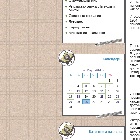
Окружающий мир
в. на
испол
Рыцарская эпоха. Легенды и
как-т
Мифы
Северные предания
И еще
1904 
Летопись
прибл
Народ Пикты
постоя
Мифология эскимосов
Тольк
социа
Люди 
волнов
Календарь
офици
какой
дости
«
Март 2014
»
назад,
Пн
Вт
Ср
Чт
Пт
Сб
Вс
того в
1
2
3
4
5
6
7
8
9
10
11
12
13
14
15
16
И еще
17
18
19
20
21
22
23
прошл
кажды
24
25
26
27
28
29
30
дости
31
свои 
иврит
Интер
источ
хорош
дейст
Категории раздела
говор
что он