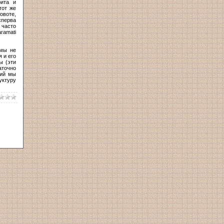
рита и
тот же
овоте,
сперва
часто
ramati
 мы не
 и его
ы (эти
аточно
ний мы
уктуру