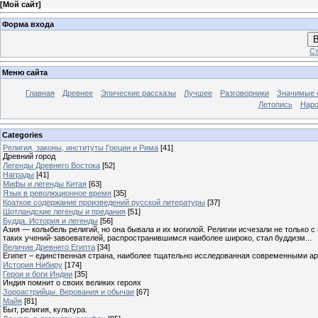
[
Мой сайт
]
Форма входа
В
Ст
Меню сайта
Главная
Древнее
Эпические рассказы
Лучшее
Разговорники
Значимые с
Летопись
Наро
Categories
Религия, законы, институты Греции и Рима
[41]
Древний город
Легенды Древнего Востока
[52]
Награды
[41]
Мифы и легенды Китая
[63]
Язык в революционное время
[35]
Краткое содержание произведений русской литературы
[37]
Шотландские легенды и предания
[51]
Будда. История и легенды
[56]
Азия — колыбель религий, но она бывала и их могилой. Религии исчезали не только 
таких учений-завоевателей, распространившимся наиболее широко, стал буддизм...
Величие Древнего Египта
[34]
Египет – единственная страна, наиболее тщательно исследованная современными а
История Нибиру
[174]
Герои и боги Индии
[35]
Индия помнит о своих великих героях
Зороастрийцы. Верования и обычаи
[67]
Майя
[81]
Быт, религия, культура.