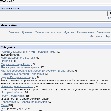
[
Мой сайт
]
Форма входа
В
Ст
Меню сайта
Главная
Древнее
Эпические рассказы
Лучшее
Разговорники
Значимые с
Летопись
Наро
Categories
Религия, законы, институты Греции и Рима
[41]
Древний город
Легенды Древнего Востока
[52]
Награды
[41]
Мифы и легенды Китая
[63]
Язык в революционное время
[35]
Краткое содержание произведений русской литературы
[37]
Шотландские легенды и предания
[51]
Будда. История и легенды
[56]
Азия — колыбель религий, но она бывала и их могилой. Религии исчезали не только 
таких учений-завоевателей, распространившимся наиболее широко, стал буддизм...
Величие Древнего Египта
[34]
Египет – единственная страна, наиболее тщательно исследованная современными а
История Нибиру
[174]
Герои и боги Индии
[35]
Индия помнит о своих великих героях
Зороастрийцы. Верования и обычаи
[67]
Майя
[81]
Быт, религия, культура.