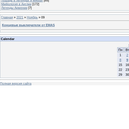
Лошадь в легендах и мифах
[85]
Мифология в Англии
[172]
Легенды Армении
[7]
Главная
»
2021
»
Ноябрь
»
09
Концевые выключатели от EMAS
Calendar
Пн
Вт
1
2
8
9
15
16
22
23
29
30
Полная версия сайта