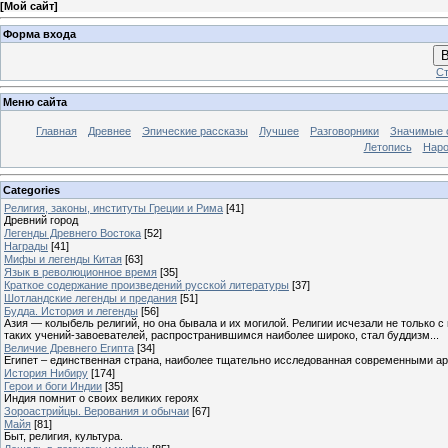
[
Мой сайт
]
Форма входа
В
Ст
Меню сайта
Главная
Древнее
Эпические рассказы
Лучшее
Разговорники
Значимые с
Летопись
Наро
Categories
Религия, законы, институты Греции и Рима
[41]
Древний город
Легенды Древнего Востока
[52]
Награды
[41]
Мифы и легенды Китая
[63]
Язык в революционное время
[35]
Краткое содержание произведений русской литературы
[37]
Шотландские легенды и предания
[51]
Будда. История и легенды
[56]
Азия — колыбель религий, но она бывала и их могилой. Религии исчезали не только 
таких учений-завоевателей, распространившимся наиболее широко, стал буддизм...
Величие Древнего Египта
[34]
Египет – единственная страна, наиболее тщательно исследованная современными а
История Нибиру
[174]
Герои и боги Индии
[35]
Индия помнит о своих великих героях
Зороастрийцы. Верования и обычаи
[67]
Майя
[81]
Быт, религия, культура.