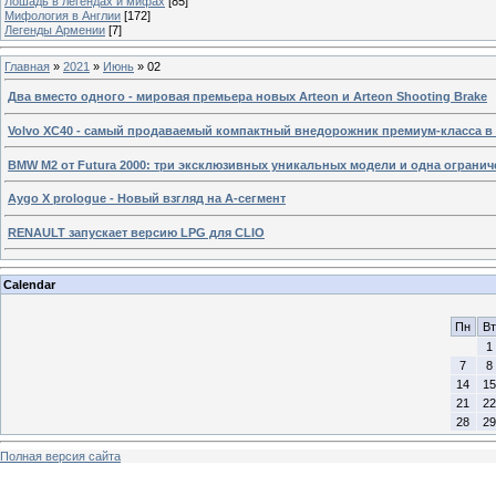
Лошадь в легендах и мифах
[85]
Мифология в Англии
[172]
Легенды Армении
[7]
Главная
»
2021
»
Июнь
»
02
Два вместо одного - мировая премьера новых Arteon и Arteon Shooting Brake
Volvo XC40 - самый продаваемый компактный внедорожник премиум-класса в 
BMW M2 от Futura 2000: три эксклюзивных уникальных модели и одна огранич
Aygo X prologue - Новый взгляд на А-сегмент
RENAULT запускает версию LPG для CLIO
Calendar
Пн
Вт
1
7
8
14
15
21
22
28
29
Полная версия сайта