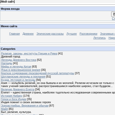
[
Мой сайт
]
Форма входа
В
Ст
Меню сайта
Главная
Древнее
Эпические рассказы
Лучшее
Разговорники
Значимые с
Летопись
Наро
Categories
Религия, законы, институты Греции и Рима
[41]
Древний город
Легенды Древнего Востока
[52]
Награды
[41]
Мифы и легенды Китая
[63]
Язык в революционное время
[35]
Краткое содержание произведений русской литературы
[37]
Шотландские легенды и предания
[51]
Будда. История и легенды
[56]
Азия — колыбель религий, но она бывала и их могилой. Религии исчезали не только 
таких учений-завоевателей, распространившимся наиболее широко, стал буддизм...
Величие Древнего Египта
[34]
Египет – единственная страна, наиболее тщательно исследованная современными а
История Нибиру
[174]
Герои и боги Индии
[35]
Индия помнит о своих великих героях
Зороастрийцы. Верования и обычаи
[67]
Майя
[81]
Быт, религия, культура.