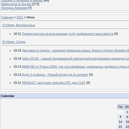
Лошадь в легендах и мифах
[85]
Мифология в Англии
[172]
Легенды Армении
[7]
Главная
»
2021
»
Июнь
13 Июня, Воскресенье
10:11
Преимущества использования услуг мобильного массажиста
(0)
02 Июня, Среда
15:15
Два вместо одного - мировая премьера новых Arteon и Arteon Shooting 
15:14
Volvo XC40 - самый продаваемый компактный внедорожник премиум-кла
15:13
BMW M2 от Futura 2000: три эксклюзивных уникальных модели и одна о
15:12
Aygo X prologue - Новый взгляд на А-сегмент
(0)
15:11
RENAULT запускает версию LPG для CLIO
(0)
Calendar
Пн
Вт
1
7
8
14
15
21
22