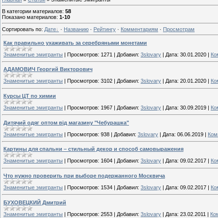
В категории материалов
:
58
Показано материалов
:
1-10
Сортировать по
:
Дате
·
Названию
·
Рейтингу
·
Комментариям
·
Просмотрам
Как правильно ухаживать за серебряными монетами
Знаменитые эмигранты
|
Просмотров:
1271
|
Добавил:
3slovary
|
Дата:
30.01.2020
|
Ко
АДАМОВИЧ Георгий Викторович
Знаменитые эмигранты
|
Просмотров:
3102
|
Добавил:
3slovary
|
Дата:
20.01.2020
|
Ко
Курсы ЦТ по химии
Знаменитые эмигранты
|
Просмотров:
1967
|
Добавил:
3slovary
|
Дата:
30.09.2019
|
Ко
Дитячий одяг оптом від магазину "Чебурашка"
Знаменитые эмигранты
|
Просмотров:
938
|
Добавил:
3slovary
|
Дата:
06.06.2019
|
Ком
Картины для спальни – стильный декор и способ самовыражения
Знаменитые эмигранты
|
Просмотров:
1604
|
Добавил:
3slovary
|
Дата:
09.02.2017
|
Ко
Что нужно проверить при выборе подержанного Москвича
Знаменитые эмигранты
|
Просмотров:
1534
|
Добавил:
3slovary
|
Дата:
09.02.2017
|
Ко
БУХОВЕЦКИЙ Дмитрий
Знаменитые эмигранты
|
Просмотров:
2553
|
Добавил:
3slovary
|
Дата:
23.02.2011
|
Ко