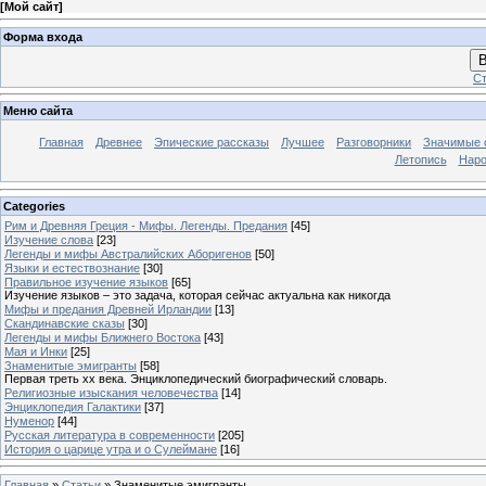
[
Мой сайт
]
Форма входа
В
Ст
Меню сайта
Главная
Древнее
Эпические рассказы
Лучшее
Разговорники
Значимые с
Летопись
Наро
Categories
Рим и Древняя Греция - Мифы. Легенды. Предания
[45]
Изучение слова
[23]
Легенды и мифы Австралийских Аборигенов
[50]
Языки и естествознание
[30]
Правильное изучение языков
[65]
Изучение языков – это задача, которая сейчас актуальна как никогда
Мифы и предания Древней Ирландии
[13]
Скандинавские сказы
[30]
Легенды и мифы Ближнего Востока
[43]
Мая и Инки
[25]
Знаменитые эмигранты
[58]
Первая треть xx века. Энциклопедический биографический словарь.
Религиозные изыскания человечества
[14]
Энциклопедия Галактики
[37]
Нуменор
[44]
Русская литература в современности
[205]
История о царице утра и о Сулеймане
[16]
Главная
»
Статьи
» Знаменитые эмигранты