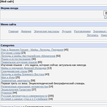
[
Мой сайт
]
Форма входа
В
Ст
Меню сайта
Главная
Древнее
Эпические рассказы
Лучшее
Разговорники
Значимые с
Летопись
Наро
Categories
Рим и Древняя Греция - Мифы. Легенды. Предания
[45]
Изучение слова
[23]
Легенды и мифы Австралийских Аборигенов
[50]
Языки и естествознание
[30]
Правильное изучение языков
[65]
Изучение языков – это задача, которая сейчас актуальна как никогда
Мифы и предания Древней Ирландии
[13]
Скандинавские сказы
[30]
Легенды и мифы Ближнего Востока
[43]
Мая и Инки
[25]
Знаменитые эмигранты
[58]
Первая треть xx века. Энциклопедический биографический словарь.
Религиозные изыскания человечества
[14]
Энциклопедия Галактики
[37]
Нуменор
[44]
Русская литература в современности
[205]
История о царице утра и о Сулеймане
[16]
Главная
»
Статьи
» Скандинавские сказы