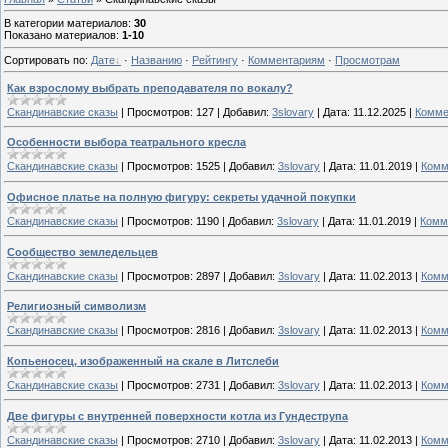
В категории материалов
:
30
Показано материалов
:
1-10
Сортировать по
:
Дате
·
Названию
·
Рейтингу
·
Комментариям
·
Просмотрам
Как взрослому выбрать преподавателя по вокалу?
Скандинавские сказы
|
Просмотров:
127
|
Добавил:
3slovary
|
Дата:
11.12.2025
|
Комме
Особенности выбора театрального кресла
Скандинавские сказы
|
Просмотров:
1525
|
Добавил:
3slovary
|
Дата:
11.01.2019
|
Комм
Офисное платье на полную фигуру: секреты удачной покупки
Скандинавские сказы
|
Просмотров:
1190
|
Добавил:
3slovary
|
Дата:
11.01.2019
|
Комм
Сообщество земледельцев
Скандинавские сказы
|
Просмотров:
2897
|
Добавил:
3slovary
|
Дата:
11.02.2013
|
Комм
Религиозный символизм
Скандинавские сказы
|
Просмотров:
2816
|
Добавил:
3slovary
|
Дата:
11.02.2013
|
Комм
Копьеносец, изображенный на скале в Литслеби
Скандинавские сказы
|
Просмотров:
2731
|
Добавил:
3slovary
|
Дата:
11.02.2013
|
Комм
Две фигуры с внутренней поверхности котла из Гундеструпа
Скандинавские сказы
|
Просмотров:
2710
|
Добавил:
3slovary
|
Дата:
11.02.2013
|
Комм