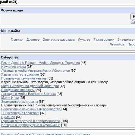
[
Мой сайт
]
Форма входа
В
Ст
Меню сайта
Главная
Древнее
Эпические рассказы
Лучшее
Разговорники
Значимые с
Летопись
Наро
Categories
Рим и Древняя Греция - Мифы. Легенды. Предания
[45]
Изучение слова
[23]
Легенды и мифы Австралийских Аборигенов
[50]
Языки и естествознание
[30]
Правильное изучение языков
[65]
Изучение языков – это задача, которая сейчас актуальна как никогда
Мифы и предания Древней Ирландии
[13]
Скандинавские сказы
[30]
Легенды и мифы Ближнего Востока
[43]
Мая и Инки
[25]
Знаменитые эмигранты
[58]
Первая треть xx века. Энциклопедический биографический словарь.
Религиозные изыскания человечества
[14]
Энциклопедия Галактики
[37]
Нуменор
[44]
Русская литература в современности
[205]
История о царице утра и о Сулеймане
[16]
Главная
»
Статьи
»
Русская литература в современности