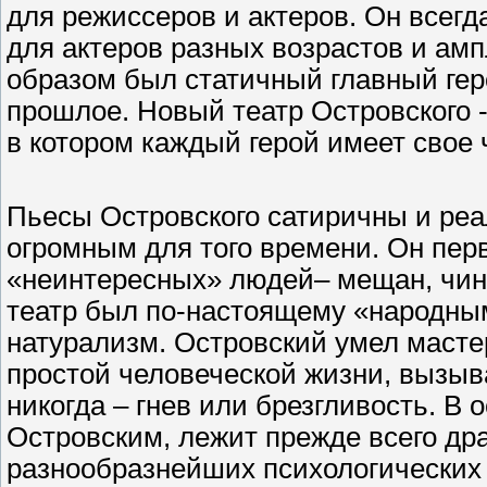
для режиссеров и актеров. Он всегд
для актеров разных возрастов и ам
образом был статичный главный гер
прошлое. Новый театр Островского -
в котором каждый герой имеет свое 
Пьесы Островского сатиричны и ре
огромным для того времени. Он пер
«неинтересных» людей– мещан, чино
театр был по-настоящему «народным
натурализм. Островский умел масте
простой человеческой жизни, вызыва
никогда – гнев или брезгливость. В 
Островским, лежит прежде всего др
разнообразнейших психологических 