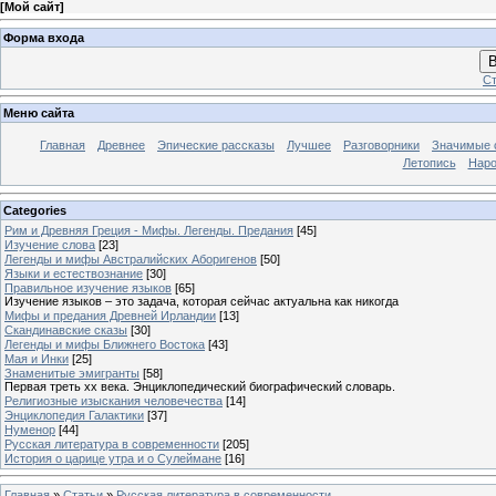
[
Мой сайт
]
Форма входа
В
Ст
Меню сайта
Главная
Древнее
Эпические рассказы
Лучшее
Разговорники
Значимые с
Летопись
Наро
Categories
Рим и Древняя Греция - Мифы. Легенды. Предания
[45]
Изучение слова
[23]
Легенды и мифы Австралийских Аборигенов
[50]
Языки и естествознание
[30]
Правильное изучение языков
[65]
Изучение языков – это задача, которая сейчас актуальна как никогда
Мифы и предания Древней Ирландии
[13]
Скандинавские сказы
[30]
Легенды и мифы Ближнего Востока
[43]
Мая и Инки
[25]
Знаменитые эмигранты
[58]
Первая треть xx века. Энциклопедический биографический словарь.
Религиозные изыскания человечества
[14]
Энциклопедия Галактики
[37]
Нуменор
[44]
Русская литература в современности
[205]
История о царице утра и о Сулеймане
[16]
Главная
»
Статьи
»
Русская литература в современности