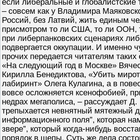
если либеральные и глобалистские 
– совсем как у Владимира Маяковско
Россий, без Латвий, жить единым 
присмотром то ли США, то ли ООН, 
при либерпанковских сценариях либо
подвергается оккупации. И именно 
прочих передается читателям таких 
«На следующий год в Москве» Вячес
Кирилла Бенедиктова, «Убить миро
лабиринт» Олега Кулагина, а в пове
вовсе осложняется ксенофобией, пр
недрах мегаполиса, – рассуждает Д.
трепыхается невнятный мятежный ду
информационного поля”, которая на
звере”, который когда-нибудь восст
порядок в щепы. Суть же дела состо