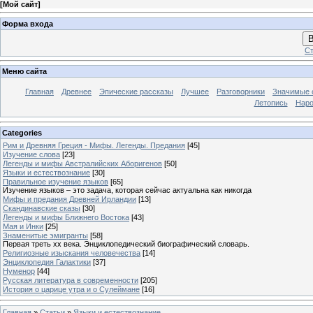
[
Мой сайт
]
Форма входа
В
Ст
Меню сайта
Главная
Древнее
Эпические рассказы
Лучшее
Разговорники
Значимые с
Летопись
Наро
Categories
Рим и Древняя Греция - Мифы. Легенды. Предания
[45]
Изучение слова
[23]
Легенды и мифы Австралийских Аборигенов
[50]
Языки и естествознание
[30]
Правильное изучение языков
[65]
Изучение языков – это задача, которая сейчас актуальна как никогда
Мифы и предания Древней Ирландии
[13]
Скандинавские сказы
[30]
Легенды и мифы Ближнего Востока
[43]
Мая и Инки
[25]
Знаменитые эмигранты
[58]
Первая треть xx века. Энциклопедический биографический словарь.
Религиозные изыскания человечества
[14]
Энциклопедия Галактики
[37]
Нуменор
[44]
Русская литература в современности
[205]
История о царице утра и о Сулеймане
[16]
Главная
»
Статьи
»
Языки и естествознание