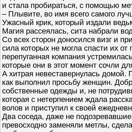
и стала пробираться, с помощью мете
– Плывите, во имя всего самого луч
Ужасный крик, который издали ведь
Магия рассеялась, сита набрали во
Со всех сторон доносился визг и п
сила которых не могла спасти их от 
перепуганная компания устремилась
которые они в этот момент сочли д
А хитрая невеставернулась домой. 
как выполнил просьбу женщин. Добр
собственные одежды и, не потруди
которая с нетерпением ждала расска
волов и приступил к своей ежеднев
Два соседа, даже не подозревавшие 
превосходно заменяли метлы, сдела