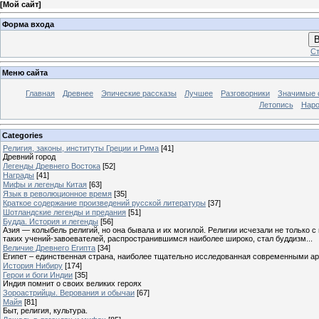
[
Мой сайт
]
Форма входа
В
Ст
Меню сайта
Главная
Древнее
Эпические рассказы
Лучшее
Разговорники
Значимые с
Летопись
Наро
Categories
Религия, законы, институты Греции и Рима
[41]
Древний город
Легенды Древнего Востока
[52]
Награды
[41]
Мифы и легенды Китая
[63]
Язык в революционное время
[35]
Краткое содержание произведений русской литературы
[37]
Шотландские легенды и предания
[51]
Будда. История и легенды
[56]
Азия — колыбель религий, но она бывала и их могилой. Религии исчезали не только 
таких учений-завоевателей, распространившимся наиболее широко, стал буддизм...
Величие Древнего Египта
[34]
Египет – единственная страна, наиболее тщательно исследованная современными а
История Нибиру
[174]
Герои и боги Индии
[35]
Индия помнит о своих великих героях
Зороастрийцы. Верования и обычаи
[67]
Майя
[81]
Быт, религия, культура.