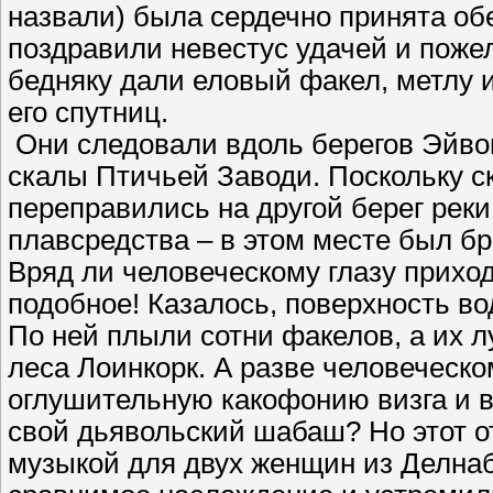
назвали) была сердечно принята об
поздравили невестус удачей и поже
бедняку дали еловый факел, метлу и
его спутниц.
Они следовали вдоль берегов Эйвон
скалы Птичьей Заводи. Поскольку ск
переправились на другой берег реки
плавсредства – в этом месте был бр
Вряд ли человеческому глазу приход
подобное! Казалось, поверхность в
По ней плыли сотни факелов, а их 
леса Лоинкорк. А разве человеческо
оглушительную какофонию визга и в
свой дьявольский шабаш? Но этот о
музыкой для двух женщин из Делнаб