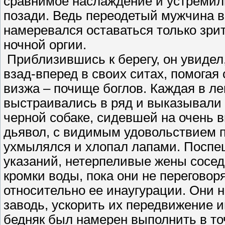
сравнимое наслаждение и устремил
позади. Ведь переодетый мужчина в
намеревался оставаться только зрит
ночной оргии.
Приблизившись к берегу, он увидел
взад-вперед в своих ситах, помогая 
визжа – почище боглов. Каждая в ле
выстраивались в ряд и выказывали
черной собаке, сидевшей на очень 
дьявол, с видимым удовольствием п
ухмылялся и хлопал лапами. Поспе
указаний, нетерпеливые жены сосед
кромки воды, пока они не переговор
относительно ее инаугурации. Они н
заводь, ускорить их передвижение 
бедняк был намерен выполнить в точ