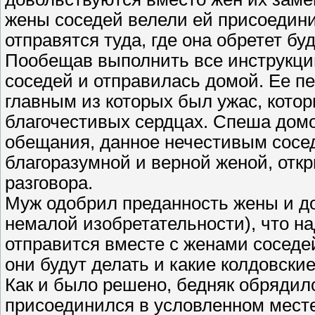
жены соседей велели ей присоединит
отправятся туда, где она обретет бу
Пообещав выполнить все инструкции
соседей и отправилась домой. Ее 
главным из которых был ужас, кото
благочестивых сердцах. Спеша домо
обещания, данное нечестивым сосед
благоразумной и верной женой, отк
разговора.
Муж одобрил преданность жены и дог
немалой изобретательности), что на
отправится вместе с женами соседе
они будут делать и какие колдовски
Как и было решено, бедняк обрядил
присоединился в условленном месте