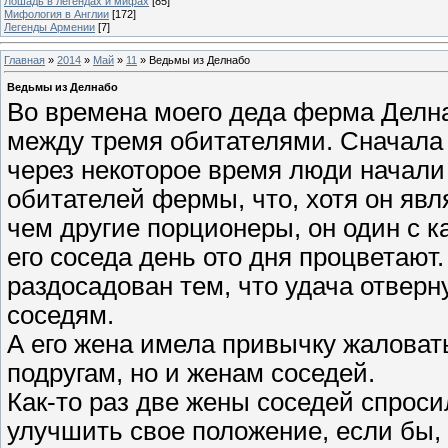
Лошадь в легендах и мифах
[85]
Мифология в Англии
[172]
Легенды Армении
[7]
Главная
»
2014
»
Май
»
11
» Ведьмы из Делнабо
Ведьмы из Делнабо
Во времена моего деда ферма Делн
между тремя обитателями. Сначала 
через некоторое время люди начали 
обитателей фермы, что, хотя он яв
чем другие порционеры, он один с к
его соседа день ото дня процветают
раздосадован тем, что удача отверну
соседям.
А его жена имела привычку жаловать
подругам, но и женам соседей.
Как-то раз две жены соседей спроси
улучшить свое положение, если бы, 