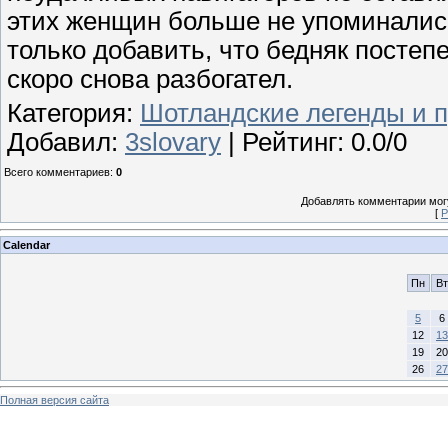
этих женщин больше не упоминались
только добавить, что бедняк постеп
скоро снова разбогател.
Категория
:
Шотландские легенды и 
Добавил
:
3slovary
|
Рейтинг
:
0.0
/
0
Всего комментариев
:
0
Добавлять комментарии могу
[
Р
Calendar
Пн
Вт
5
6
12
13
19
20
26
27
Полная версия сайта