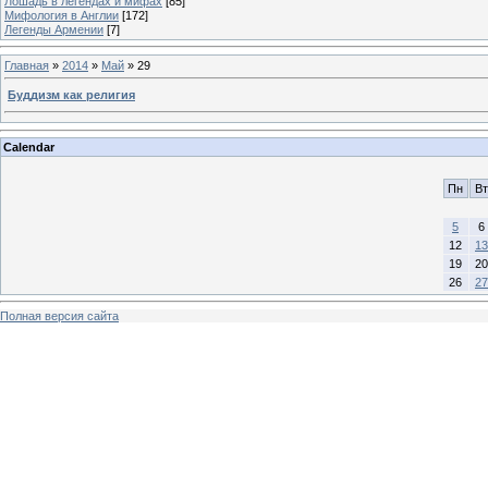
Лошадь в легендах и мифах
[85]
Мифология в Англии
[172]
Легенды Армении
[7]
Главная
»
2014
»
Май
»
29
Буддизм как религия
Calendar
Пн
Вт
5
6
12
13
19
20
26
27
Полная версия сайта