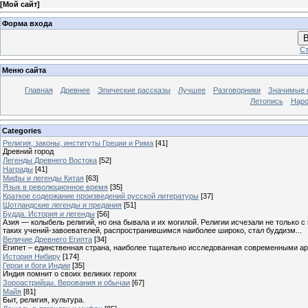
[
Мой сайт
]
Форма входа
В
Ст
Меню сайта
Главная
Древнее
Эпические рассказы
Лучшее
Разговорники
Значимые с
Летопись
Наро
Categories
Религия, законы, институты Греции и Рима
[41]
Древний город
Легенды Древнего Востока
[52]
Награды
[41]
Мифы и легенды Китая
[63]
Язык в революционное время
[35]
Краткое содержание произведений русской литературы
[37]
Шотландские легенды и предания
[51]
Будда. История и легенды
[56]
Азия — колыбель религий, но она бывала и их могилой. Религии исчезали не только 
таких учений-завоевателей, распространившимся наиболее широко, стал буддизм...
Величие Древнего Египта
[34]
Египет – единственная страна, наиболее тщательно исследованная современными а
История Нибиру
[174]
Герои и боги Индии
[35]
Индия помнит о своих великих героях
Зороастрийцы. Верования и обычаи
[67]
Майя
[81]
Быт, религия, культура.