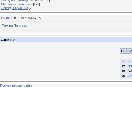
Лошадь в легендах и мифах
[85]
Мифология в Англии
[172]
Легенды Армении
[7]
Главная
»
2014
»
Май
»
13
Том из Лотиана
Calendar
Пн
Вт
5
6
12
13
19
20
26
27
Полная версия сайта