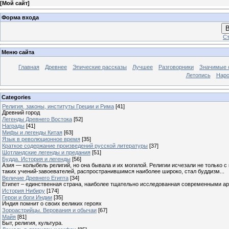
[
Мой сайт
]
Форма входа
В
Ст
Меню сайта
Главная
Древнее
Эпические рассказы
Лучшее
Разговорники
Значимые с
Летопись
Наро
Categories
Религия, законы, институты Греции и Рима
[41]
Древний город
Легенды Древнего Востока
[52]
Награды
[41]
Мифы и легенды Китая
[63]
Язык в революционное время
[35]
Краткое содержание произведений русской литературы
[37]
Шотландские легенды и предания
[51]
Будда. История и легенды
[56]
Азия — колыбель религий, но она бывала и их могилой. Религии исчезали не только 
таких учений-завоевателей, распространившимся наиболее широко, стал буддизм...
Величие Древнего Египта
[34]
Египет – единственная страна, наиболее тщательно исследованная современными а
История Нибиру
[174]
Герои и боги Индии
[35]
Индия помнит о своих великих героях
Зороастрийцы. Верования и обычаи
[67]
Майя
[81]
Быт, религия, культура.