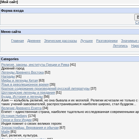
[
Мой сайт
]
Форма входа
В
Ст
Меню сайта
Главная
Древнее
Эпические рассказы
Лучшее
Разговорники
Значимые с
Летопись
Наро
Categories
Религия, законы, институты Греции и Рима
[41]
Древний город
Легенды Древнего Востока
[52]
Награды
[41]
Мифы и легенды Китая
[63]
Язык в революционное время
[35]
Краткое содержание произведений русской литературы
[37]
Шотландские легенды и предания
[51]
Будда. История и легенды
[56]
Азия — колыбель религий, но она бывала и их могилой. Религии исчезали не только 
таких учений-завоевателей, распространившимся наиболее широко, стал буддизм...
Величие Древнего Египта
[34]
Египет – единственная страна, наиболее тщательно исследованная современными а
История Нибиру
[174]
Герои и боги Индии
[35]
Индия помнит о своих великих героях
Зороастрийцы. Верования и обычаи
[67]
Майя
[81]
Быт, религия, культура.