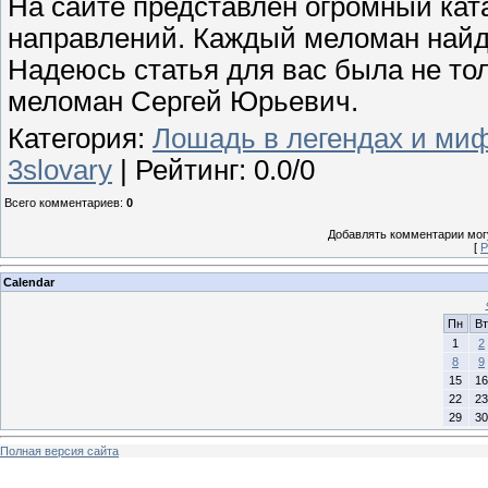
На сайте представлен огромный кат
направлений. Каждый меломан найде
Надеюсь статья для вас была не тол
меломан Сергей Юрьевич.
Категория
:
Лошадь в легендах и ми
3slovary
|
Рейтинг
:
0.0
/
0
Всего комментариев
:
0
Добавлять комментарии могу
[
Р
Calendar
Пн
Вт
1
2
8
9
15
16
22
23
29
30
Полная версия сайта