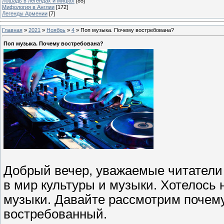
Лошадь в легендах и мифах
[85]
Мифология в Англии
[172]
Легенды Армении
[7]
Главная
»
2021
»
Ноябрь
»
4
» Поп музыка. Почему востребована?
Поп музыка. Почему востребована?
Добрый вечер, уважаемые читатели 
в мир культуры и музыки. Хотелось 
музыки. Давайте рассмотрим почему 
востребованный.