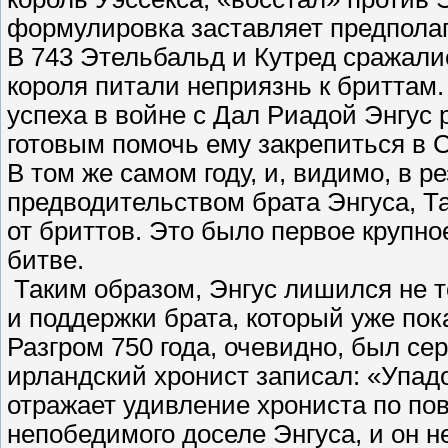
формулировка заставляет предполаг
В 743 Этельбальд и Кутред сражалис
короля питали неприязнь к бриттам.
успеха в войне с Дал Риадой Энгус
готовым помочь ему закрепиться в 
В том же самом году, и, видимо, в р
предводительством брата Энгуса, Т
от бриттов. Это было первое крупно
битве.
Таким образом, Энгус лишился не т
и поддержки брата, который уже по
Разгром 750 года, очевидно, был се
ирландский хронист записал: «Упад
отражает удивление хрониста по пово
непобедимого доселе Энгуса, и он н