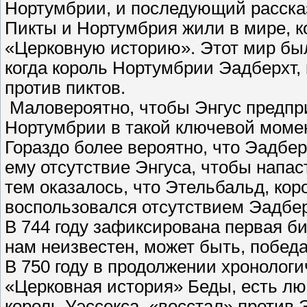
Нортумбрии, и последующий рассказ
Пикты и Нортумбрия жили в мире, ко
«Церковную историю». Этот мир бы
когда король Нортумбрии Эадберхт,
против пиктов.
Маловероятно, чтобы Энгус предпри
Нортумбрии в такой ключевой моме
Гораздо более вероятно, что Эадбе
ему отсутствие Энгуса, чтобы напа
тем оказалось, что Этельбальд, кор
воспользовался отсутствием Эадбер
В 744 году зафиксирована первая б
нам неизвестен, может быть, победа
В 750 году в продолжении хронологи
«Церковная история» Беды, есть лю
король Уэссекса, «восстал» против 