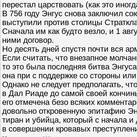
перестал царствовать (как это иногд
В 756 году Энгус снова заключил со
выступили против столицы Страткла
Сначала им как будто везло, и 1 авг
ними договор.
Но десять дней спустя почти вся а
Если считать, что внезапное молчан
то это была последняя битва Энгуса
она при с поддержке со стороны или 
Однако не следует предполагать, чт
в Дал Риаде до самой своей кончины
его отмечена безо всяких коммента
довольно откровенную эпитафию Энг
тиран и убийца, который с начала и
в совершении кровавых преступлен