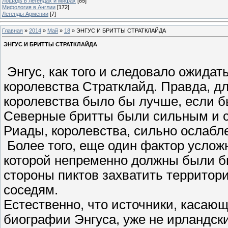
Лошадь в легендах и мифах
[85]
Мифология в Англии
[172]
Легенды Армении
[7]
Главная
»
2014
»
Май
»
18
» ЭНГУС И БРИТТЫ СТРАТКЛАЙДА
ЭНГУС И БРИТТЫ СТРАТКЛАЙДА
Энгус, как того и следовало ожидат
королевства Стратклайд. Правда, дл
королевства было бы лучше, если б
Северные бритты были сильным и с
Риады, королевства, сильно ослабл
Более того, еще один фактор услож
которой непременно должны были б
стороны пиктов захватить террито
соседям.
Естественно, что источники, касающ
биографии Энгуса, уже не ирландск