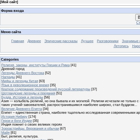
[
Мой сайт
]
Форма входа
В
Ст
Меню сайта
Главная
Древнее
Эпические рассказы
Лучшее
Разговорники
Значимые с
Летопись
Наро
Categories
Религия, законы, институты Греции и Рима
[41]
Древний город
Легенды Древнего Востока
[52]
Награды
[41]
Мифы и легенды Китая
[63]
Язык в революционное время
[35]
Краткое содержание произведений русской литературы
[37]
Шотландские легенды и предания
[51]
Будда. История и легенды
[56]
Азия — колыбель религий, но она бывала и их могилой. Религии исчезали не только 
таких учений-завоевателей, распространившимся наиболее широко, стал буддизм...
Величие Древнего Египта
[34]
Египет – единственная страна, наиболее тщательно исследованная современными а
История Нибиру
[174]
Герои и боги Индии
[35]
Индия помнит о своих великих героях
Зороастрийцы. Верования и обычаи
[67]
Майя
[81]
Быт, религия, культура.