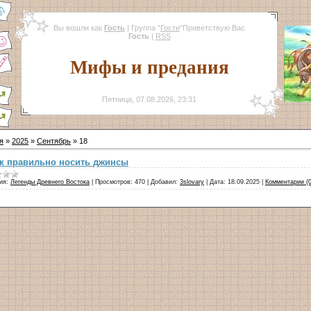
Вы вошли как
Гость
|
Группа
"
Гости
"
Приветствую Вас
Гость
|
RSS
Мифы и предания
Пятница, 07.08.2026, 23:31
я
»
2025
»
Сентябрь
»
18
к правильно носить джинсы
ия:
Легенды Древнего Востока
|
Просмотров:
470
|
Добавил:
3slovary
|
Дата:
18.09.2025
|
Комментарии (0