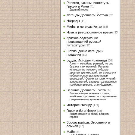
Религия, законы, институты
Греции и Рима
[41]
Древний город
Легенды Древнего Востока
[52]
Награды
[41]
Мифы и легенды Китая
[63]
Язык в революционное время
[35]
Краткое содержание
произведений русской
литературы
[37]
Шотландские легенды и
предания
[51]
Будда. История и легенды
[56]
Азия — колыбель религий, но она
бывала и их могилой. Религии
исчезали не только с гибелью
древних цивилизаций, их сметало и
победоносное шествие новых
верований.' Одним из таких учений-
завоевателей, распространившимся
наиболее широко, стал буддизм...
Величие Древнего Египта
[34]
Египет – единственная страна,
наиболее тщательно исследованная
современными археологами
История Нибиру
[174]
Герои и боги Индии
[35]
Индия помнит о своих великих
героях
Зороастрийцы. Верования и
обычаи
[67]
Майя
[81]