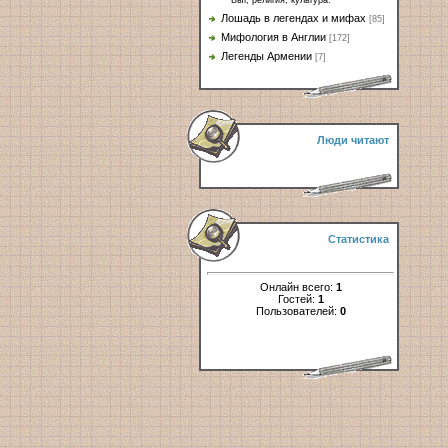
Быт, религия, культура.
Лошадь в легендах и мифах
[85]
Мифология в Англии
[172]
Легенды Армении
[7]
Люди читают
Статистика
Онлайн всего:
1
Гостей:
1
Пользователей:
0