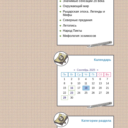
Значимые сенсации 20 века
Окружающий мир
Рыцарская эпоха. Легенды и
Мифы
Северные предания
Летопись
Народ Пикты
Мифология эскимосов
Календарь
«
Сентябрь 2025
»
Пн
Вт
Ср
Чт
Пт
Сб
Вс
1
2
3
4
5
6
7
8
9
10
11
12
13
14
15
16
17
18
19
20
21
22
23
24
25
26
27
28
29
30
Категории раздела