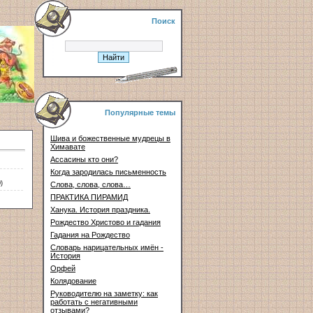
Поиск
Популярные темы
Шива и божественные мудрецы в
Химавате
Ассасины кто они?
Когда зародилась письменность
)
Слова, слова, слова…
ПРАКТИКА ПИРАМИД
Ханука. История праздника.
Рождество Христово и гадания
Гадания на Рождество
Словарь нарицательных имён -
История
Орфей
Колядование
Руководителю на заметку: как
работать с негативными
отзывами?