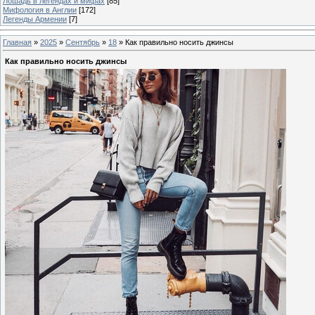
Лошадь в легендах и мифах
[85]
Мифология в Англии
[172]
Легенды Армении
[7]
Главная
»
2025
»
Сентябрь
»
18
» Как правильно носить джинсы
Как правильно носить джинсы