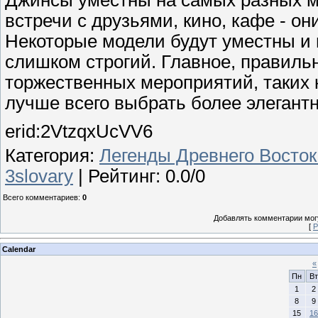
Джинсы уместны на самых разных м
встречи с друзьями, кино, кафе - он
Некоторые модели будут уместны и 
слишком строгий. Главное, правильн
торжественных мероприятий, таких
лучше всего выбрать более элегант
erid:2VtzqxUcVV6
Категория
:
Легенды Древнего Восток
3slovary
|
Рейтинг
:
0.0
/
0
Всего комментариев
:
0
Добавлять комментарии могу
[
Р
Calendar
«
Пн
Вт
1
2
8
9
15
16