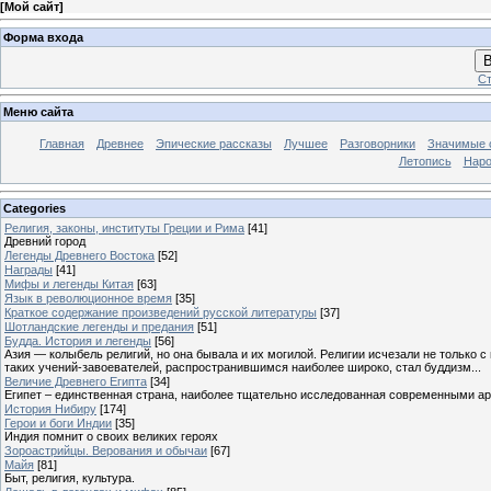
[
Мой сайт
]
Форма входа
В
Ст
Меню сайта
Главная
Древнее
Эпические рассказы
Лучшее
Разговорники
Значимые с
Летопись
Наро
Categories
Религия, законы, институты Греции и Рима
[41]
Древний город
Легенды Древнего Востока
[52]
Награды
[41]
Мифы и легенды Китая
[63]
Язык в революционное время
[35]
Краткое содержание произведений русской литературы
[37]
Шотландские легенды и предания
[51]
Будда. История и легенды
[56]
Азия — колыбель религий, но она бывала и их могилой. Религии исчезали не только 
таких учений-завоевателей, распространившимся наиболее широко, стал буддизм...
Величие Древнего Египта
[34]
Египет – единственная страна, наиболее тщательно исследованная современными а
История Нибиру
[174]
Герои и боги Индии
[35]
Индия помнит о своих великих героях
Зороастрийцы. Верования и обычаи
[67]
Майя
[81]
Быт, религия, культура.