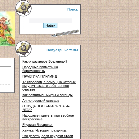
Поиск
Популярные темы
Каких размеров Вселенная?
Народные приметы на
беременность
ПРАКТИКА ПИРАМИД
12 способов, с помощью которых
вы уничтожаете собственное
счастье
Как появились мифы и легенды
Англо-русский словарь
ОТКУДА ПОЯВИЛАСЬ "БАБА-
ЯГА"?
Народные приметы про вербное
воскресенье
Еруслан Лазаревич
Ханука. История праздника.
Что делать, если неудачи стали