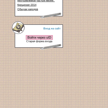
неотъемлемой частью жизни..
Крещение-2014
Обычаи народов
Вход на сайт
Войти через uID
Старая форма входа