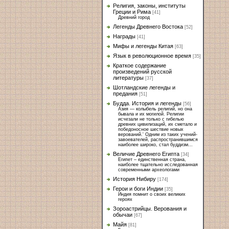
Религия, законы, институты
Греции и Рима
[41]
Древний город
Легенды Древнего Востока
[52]
Награды
[41]
Мифы и легенды Китая
[63]
Язык в революционное время
[35]
Краткое содержание
произведений русской
литературы
[37]
Шотландские легенды и
предания
[51]
Будда. История и легенды
[56]
Азия — колыбель религий, но она
бывала и их могилой. Религии
исчезали не только с гибелью
древних цивилизаций, их сметало и
победоносное шествие новых
верований.' Одним из таких учений-
завоевателей, распространившимся
наиболее широко, стал буддизм...
Величие Древнего Египта
[34]
Египет – единственная страна,
наиболее тщательно исследованная
современными археологами
История Нибиру
[174]
Герои и боги Индии
[35]
Индия помнит о своих великих
героях
Зороастрийцы. Верования и
обычаи
[67]
Майя
[81]