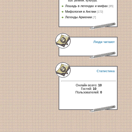
Быт, религия, культура.
Лошадь в легендах и мифах
[85]
Мифология в Англии
[172]
Легенды Армении
[7]
Люди читают
Статистика
Онлайн всего:
10
Гостей:
10
Пользователей:
0