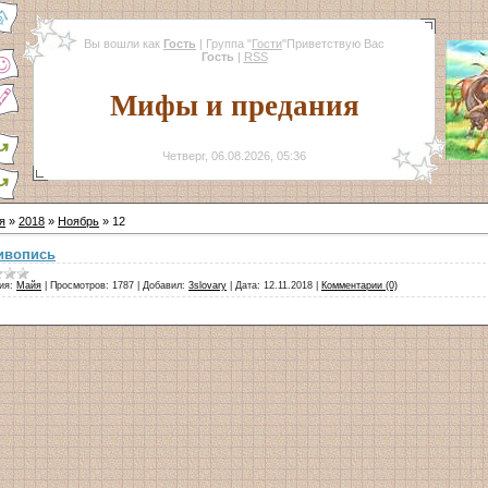
Вы вошли как
Гость
|
Группа
"
Гости
"
Приветствую Вас
Гость
|
RSS
Мифы и предания
Четверг, 06.08.2026, 05:36
я
»
2018
»
Ноябрь
»
12
ивопись
ия:
Майя
|
Просмотров:
1787
|
Добавил:
3slovary
|
Дата:
12.11.2018
|
Комментарии (0)