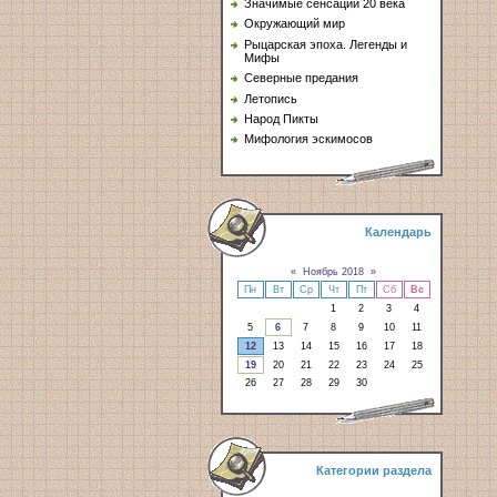
Значимые сенсации 20 века
Окружающий мир
Рыцарская эпоха. Легенды и
Мифы
Северные предания
Летопись
Народ Пикты
Мифология эскимосов
Календарь
«
Ноябрь 2018
»
Пн
Вт
Ср
Чт
Пт
Сб
Вс
1
2
3
4
5
6
7
8
9
10
11
12
13
14
15
16
17
18
19
20
21
22
23
24
25
26
27
28
29
30
Категории раздела