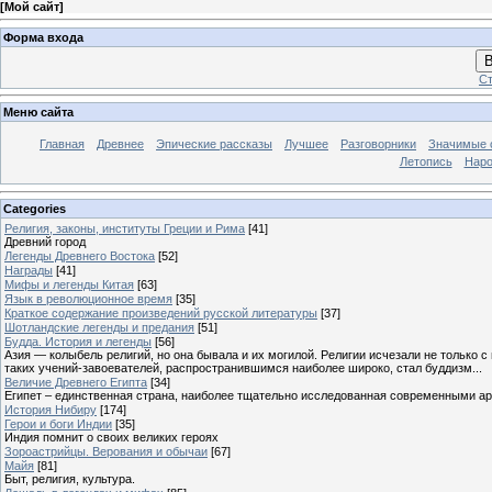
[
Мой сайт
]
Форма входа
В
Ст
Меню сайта
Главная
Древнее
Эпические рассказы
Лучшее
Разговорники
Значимые с
Летопись
Наро
Categories
Религия, законы, институты Греции и Рима
[41]
Древний город
Легенды Древнего Востока
[52]
Награды
[41]
Мифы и легенды Китая
[63]
Язык в революционное время
[35]
Краткое содержание произведений русской литературы
[37]
Шотландские легенды и предания
[51]
Будда. История и легенды
[56]
Азия — колыбель религий, но она бывала и их могилой. Религии исчезали не только 
таких учений-завоевателей, распространившимся наиболее широко, стал буддизм...
Величие Древнего Египта
[34]
Египет – единственная страна, наиболее тщательно исследованная современными а
История Нибиру
[174]
Герои и боги Индии
[35]
Индия помнит о своих великих героях
Зороастрийцы. Верования и обычаи
[67]
Майя
[81]
Быт, религия, культура.