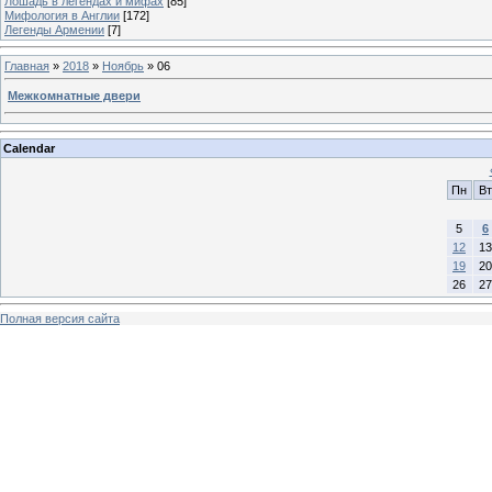
Лошадь в легендах и мифах
[85]
Мифология в Англии
[172]
Легенды Армении
[7]
Главная
»
2018
»
Ноябрь
»
06
Межкомнатные двери
Calendar
Пн
Вт
5
6
12
13
19
20
26
27
Полная версия сайта