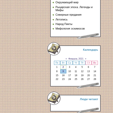
Окружающий мир
Рыцарская эпоха. Легенды и
Мифы
Северные предания
Летопись
Народ Пикты
Мифология эскимосов
Календарь
«
Февраль 2021
»
Пн
Вт
Ср
Чт
Пт
Сб
Вс
1
2
3
4
5
6
7
8
9
10
11
12
13
14
15
16
17
18
19
20
21
22
23
24
25
26
27
28
Люди читают