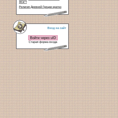
ЯГА"?
Религия Древней Греции кратко
Вход на сайт
Войти через uID
Старая форма входа