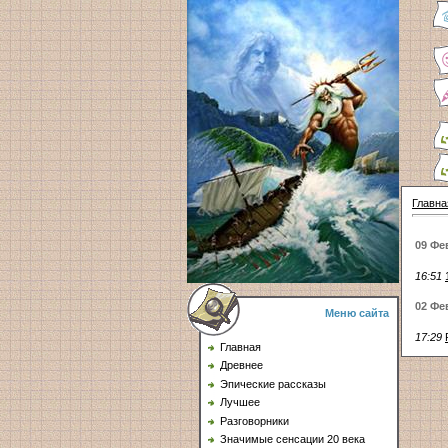
Главна
09 Фе
16:51
02 Фе
Меню сайта
17:29
Главная
Древнее
Эпические рассказы
Лучшее
Разговорники
Значимые сенсации 20 века