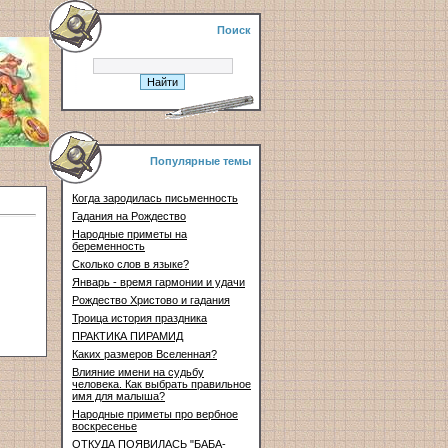
Поиск
Популярные темы
Когда зародилась письменность
Гадания на Рождество
Народные приметы на
беременность
Сколько слов в языке?
Январь - время гармонии и удачи
Рождество Христово и гадания
Троица история праздника
ПРАКТИКА ПИРАМИД
Каких размеров Вселенная?
Влияние имени на судьбу
человека. Как выбрать правильное
имя для малыша?
Народные приметы про вербное
воскресенье
ОТКУДА ПОЯВИЛАСЬ "БАБА-