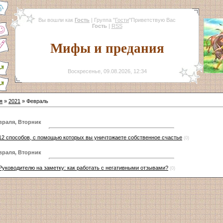
Вы вошли как
Гость
|
Группа
"
Гости
"
Приветствую Вас
Гость
|
RSS
Мифы и предания
Воскресенье, 09.08.2026, 12:34
я
»
2021
»
Февраль
враля, Вторник
12 способов, с помощью которых вы уничтожаете собственное счастье
(0)
враля, Вторник
Руководителю на заметку: как работать с негативными отзывами?
(0)