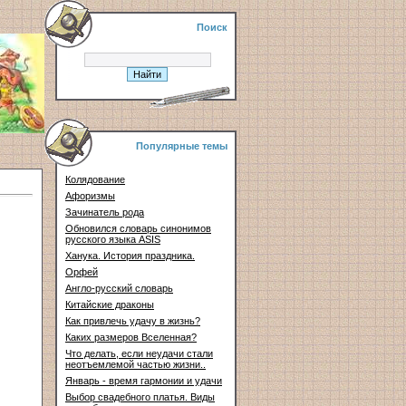
Поиск
Популярные темы
Колядование
Афоризмы
Зачинатель рода
Обновился словарь синонимов
русского языка ASIS
Ханука. История праздника.
Орфей
Англо-русский словарь
Китайские драконы
Как привлечь удачу в жизнь?
Каких размеров Вселенная?
Что делать, если неудачи стали
неотъемлемой частью жизни..
Январь - время гармонии и удачи
Выбор свадебного платья. Виды