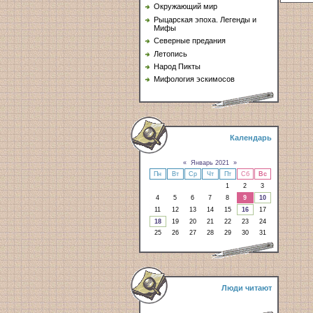
Окружающий мир
Рыцарская эпоха. Легенды и
Мифы
Северные предания
Летопись
Народ Пикты
Мифология эскимосов
Календарь
«
Январь 2021
»
Пн
Вт
Ср
Чт
Пт
Сб
Вс
1
2
3
4
5
6
7
8
9
10
11
12
13
14
15
16
17
18
19
20
21
22
23
24
25
26
27
28
29
30
31
Люди читают