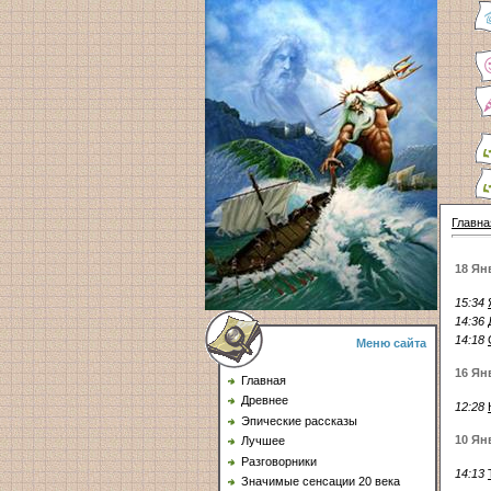
Главна
18 Ян
15:34
14:36
14:18
Меню сайта
16 Ян
Главная
Древнее
12:28
Эпические рассказы
10 Ян
Лучшее
Разговорники
14:13
Значимые сенсации 20 века