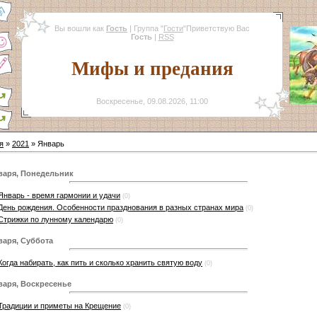
Вы вошли как
Гость
|
Группа
"
Гости
"
Приветствую Вас
Гость
|
RSS
Мифы и предания
Воскресенье, 09.08.2026, 11:00
я
»
2021
»
Январь
варя, Понедельник
Январь - время гармонии и удачи
(0)
День рождения. Особенности празднования в разных странах мира
(0)
Стрижки по лунному календарю
(0)
варя, Суббота
Когда набирать, как пить и сколько хранить святую воду
(0)
варя, Воскресенье
Традиции и приметы на Крещение
(0)