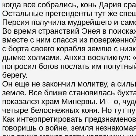
когда все собрались, конь Дария сра
Остальные претенденты тут же спеш
Персия получила мудрейшего и само
Во время странствий Энея в поисках
вместе с ним спасся из поверженно
с борта своего корабля землю с ни
дымке холмами. Анхиз воскликнул: 
попросил богов послать им попутный
берегу.
Он еще не закончил молитву, а силь
земле. Все ближе становилась бухт
показался храм Минервы. И – о, чуд
четыре белоснежных коня. Но тут п
Как интерпретировать предзнаменова
говоришь о войне, земля незнакома