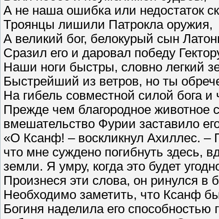
А не наша ошибка или недостаток ск
Троянцы лишили Патрокла оружия,
А великий бог, белокурый сын Латон
Сразил его и даровал победу Гектору
Наши ноги быстры, словно легкий з
Быстрейший из ветров, но ты обреч
На гибель совместной силой бога и 
Прежде чем благородное животное с
вмешательство Фурии заставило его
«О Ксанф! – воскликнул Ахиллес. –
что мне суждено погибнуть здесь, 
земли. Я умру, когда это будет угод
Произнеся эти слова, он ринулся в б
Необходимо заметить, что Ксанф б
Богиня наделила его способностью г