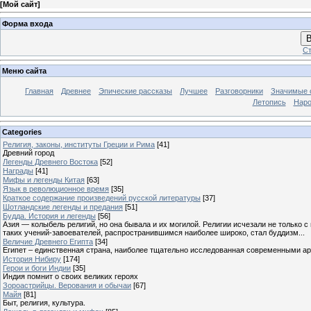
[
Мой сайт
]
Форма входа
В
Ст
Меню сайта
Главная
Древнее
Эпические рассказы
Лучшее
Разговорники
Значимые с
Летопись
Наро
Categories
Религия, законы, институты Греции и Рима
[41]
Древний город
Легенды Древнего Востока
[52]
Награды
[41]
Мифы и легенды Китая
[63]
Язык в революционное время
[35]
Краткое содержание произведений русской литературы
[37]
Шотландские легенды и предания
[51]
Будда. История и легенды
[56]
Азия — колыбель религий, но она бывала и их могилой. Религии исчезали не только 
таких учений-завоевателей, распространившимся наиболее широко, стал буддизм...
Величие Древнего Египта
[34]
Египет – единственная страна, наиболее тщательно исследованная современными а
История Нибиру
[174]
Герои и боги Индии
[35]
Индия помнит о своих великих героях
Зороастрийцы. Верования и обычаи
[67]
Майя
[81]
Быт, религия, культура.