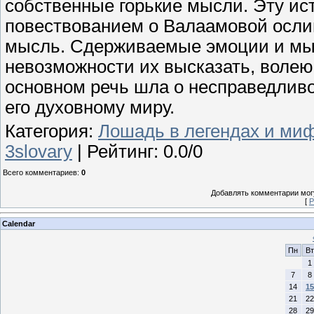
собственные горькие мысли. Эту ис
повествованием о Валаамовой ослиц
мысль. Сдерживаемые эмоции и мыс
невозможности их высказать, волею
основном речь шла о несправедливо
его духовному миру.
Категория
:
Лошадь в легендах и ми
3slovary
|
Рейтинг
:
0.0
/
0
Всего комментариев
:
0
Добавлять комментарии могу
[
Р
Calendar
Пн
Вт
1
7
8
14
15
21
22
28
29