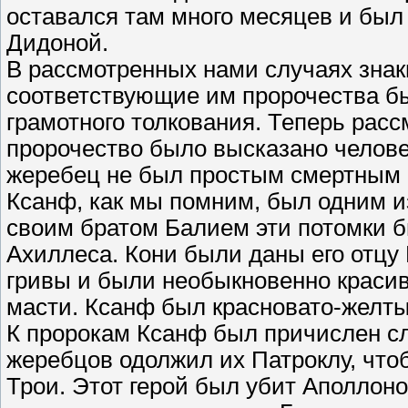
оставался там много месяцев и бы
Дидоной.
В рассмотренных нами случаях знак
соответствующие им пророчества б
грамотного толкования. Теперь расс
пророчество было высказано челове
жеребец не был простым смертным 
Ксанф, как мы помним, был одним и
своим братом Балием эти потомки б
Ахиллеса. Кони были даны его отц
гривы и были необыкновенно красив
масти. Ксанф был красновато-желты
К пророкам Ксанф был причислен с
жеребцов одолжил их Патроклу, чтоб
Трои. Этот герой был убит Аполлон