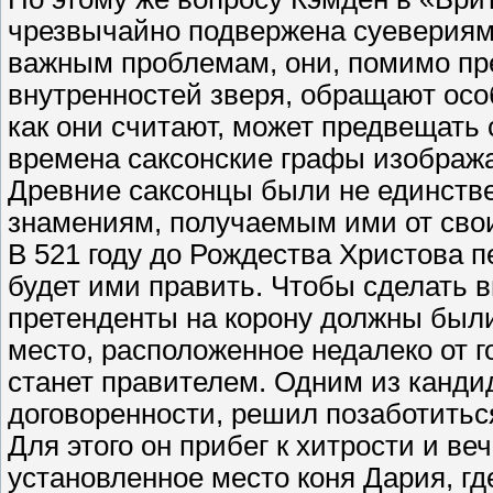
чрезвычайно подвержена суевериям.
важным проблемам, они, помимо пр
внутренностей зверя, обращают осо
как они считают, может предвещать 
времена саксонские графы изобража
Древние саксонцы были не единст
знамениям, получаемым ими от сво
В 521 году до Рождества Христова 
будет ими править. Чтобы сделать 
претенденты на корону должны были
место, расположенное недалеко от го
станет правителем. Одним из кандид
договоренности, решил позаботиться
Для этого он прибег к хитрости и ве
установленное место коня Дария, г