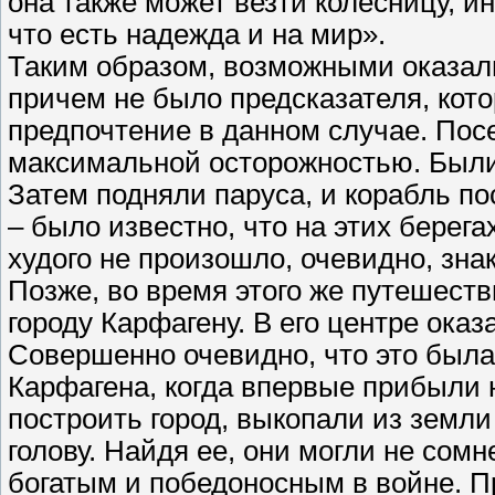
она также может везти колесницу, ин
что есть надежда и на мир».
Таким образом, возможными оказал
причем не было предсказателя, кото
предпочтение в данном случае. Пос
максимальной осторожностью. Был
Затем подняли паруса, и корабль п
– было известно, что на этих берег
худого не произошло, очевидно, зна
Позже, во время этого же путешеств
городу Карфагену. В его центре оказ
Совершенно очевидно, что это был
Карфагена, когда впервые прибыли н
построить город, выкопали из земл
голову. Найдя ее, они могли не сомн
богатым и победоносным в войне. 