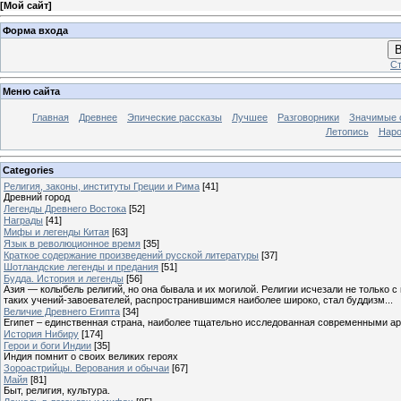
[
Мой сайт
]
Форма входа
В
Ст
Меню сайта
Главная
Древнее
Эпические рассказы
Лучшее
Разговорники
Значимые с
Летопись
Наро
Categories
Религия, законы, институты Греции и Рима
[41]
Древний город
Легенды Древнего Востока
[52]
Награды
[41]
Мифы и легенды Китая
[63]
Язык в революционное время
[35]
Краткое содержание произведений русской литературы
[37]
Шотландские легенды и предания
[51]
Будда. История и легенды
[56]
Азия — колыбель религий, но она бывала и их могилой. Религии исчезали не только 
таких учений-завоевателей, распространившимся наиболее широко, стал буддизм...
Величие Древнего Египта
[34]
Египет – единственная страна, наиболее тщательно исследованная современными а
История Нибиру
[174]
Герои и боги Индии
[35]
Индия помнит о своих великих героях
Зороастрийцы. Верования и обычаи
[67]
Майя
[81]
Быт, религия, культура.