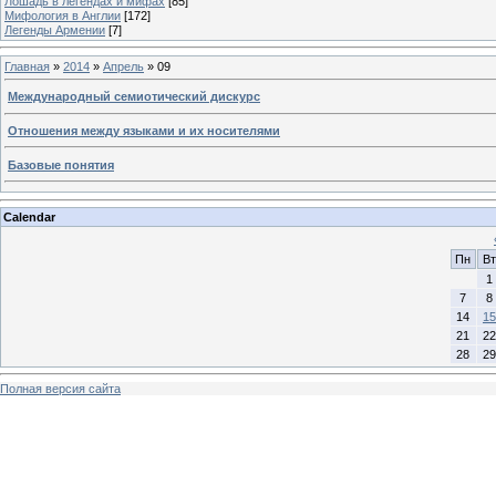
Лошадь в легендах и мифах
[85]
Мифология в Англии
[172]
Легенды Армении
[7]
Главная
»
2014
»
Апрель
»
09
Международный семиотический дискурс
Отношения между языками и их носителями
Базовые понятия
Calendar
Пн
Вт
1
7
8
14
15
21
22
28
29
Полная версия сайта