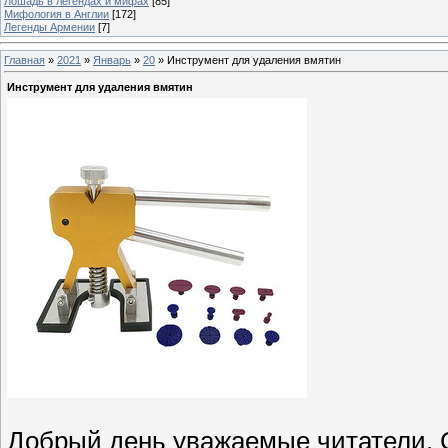
Лошадь в легендах и мифах
[85]
Мифология в Англии
[172]
Легенды Армении
[7]
Главная
»
2021
»
Январь
»
20
» Инструмент для удаления вмятин
Инструмент для удаления вмятин
Добрый день уважаемые читатели. 