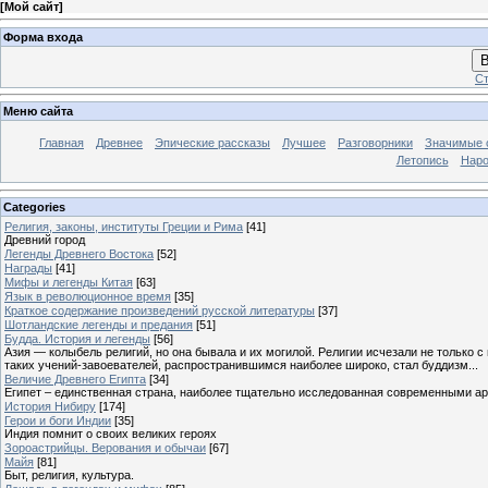
[
Мой сайт
]
Форма входа
В
Ст
Меню сайта
Главная
Древнее
Эпические рассказы
Лучшее
Разговорники
Значимые с
Летопись
Наро
Categories
Религия, законы, институты Греции и Рима
[41]
Древний город
Легенды Древнего Востока
[52]
Награды
[41]
Мифы и легенды Китая
[63]
Язык в революционное время
[35]
Краткое содержание произведений русской литературы
[37]
Шотландские легенды и предания
[51]
Будда. История и легенды
[56]
Азия — колыбель религий, но она бывала и их могилой. Религии исчезали не только 
таких учений-завоевателей, распространившимся наиболее широко, стал буддизм...
Величие Древнего Египта
[34]
Египет – единственная страна, наиболее тщательно исследованная современными а
История Нибиру
[174]
Герои и боги Индии
[35]
Индия помнит о своих великих героях
Зороастрийцы. Верования и обычаи
[67]
Майя
[81]
Быт, религия, культура.