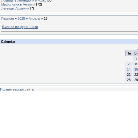
Лошадь в легендах и мифах
[85]
Мифология в Англии
[172]
Легенды Армении
[7]
Главная
»
2025
»
Апрель
»
15
Бизнес по франшизе
Calendar
Пн
Вт
1
7
8
14
15
21
22
28
29
Полная версия сайта