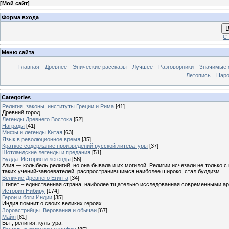
[
Мой сайт
]
Форма входа
В
Ст
Меню сайта
Главная
Древнее
Эпические рассказы
Лучшее
Разговорники
Значимые с
Летопись
Наро
Categories
Религия, законы, институты Греции и Рима
[41]
Древний город
Легенды Древнего Востока
[52]
Награды
[41]
Мифы и легенды Китая
[63]
Язык в революционное время
[35]
Краткое содержание произведений русской литературы
[37]
Шотландские легенды и предания
[51]
Будда. История и легенды
[56]
Азия — колыбель религий, но она бывала и их могилой. Религии исчезали не только 
таких учений-завоевателей, распространившимся наиболее широко, стал буддизм...
Величие Древнего Египта
[34]
Египет – единственная страна, наиболее тщательно исследованная современными а
История Нибиру
[174]
Герои и боги Индии
[35]
Индия помнит о своих великих героях
Зороастрийцы. Верования и обычаи
[67]
Майя
[81]
Быт, религия, культура.