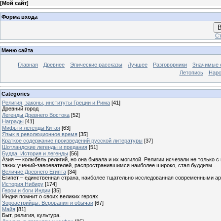
[
Мой сайт
]
Форма входа
В
Ст
Меню сайта
Главная
Древнее
Эпические рассказы
Лучшее
Разговорники
Значимые с
Летопись
Наро
Categories
Религия, законы, институты Греции и Рима
[41]
Древний город
Легенды Древнего Востока
[52]
Награды
[41]
Мифы и легенды Китая
[63]
Язык в революционное время
[35]
Краткое содержание произведений русской литературы
[37]
Шотландские легенды и предания
[51]
Будда. История и легенды
[56]
Азия — колыбель религий, но она бывала и их могилой. Религии исчезали не только 
таких учений-завоевателей, распространившимся наиболее широко, стал буддизм...
Величие Древнего Египта
[34]
Египет – единственная страна, наиболее тщательно исследованная современными а
История Нибиру
[174]
Герои и боги Индии
[35]
Индия помнит о своих великих героях
Зороастрийцы. Верования и обычаи
[67]
Майя
[81]
Быт, религия, культура.