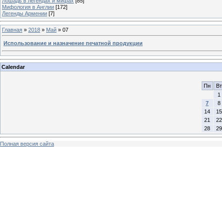
Лошадь в легендах и мифах
[85]
Мифология в Англии
[172]
Легенды Армении
[7]
Главная
»
2018
»
Май
»
07
Использование и назначение печатной продукции
Calendar
Пн
Вт
1
7
8
14
15
21
22
28
29
Полная версия сайта