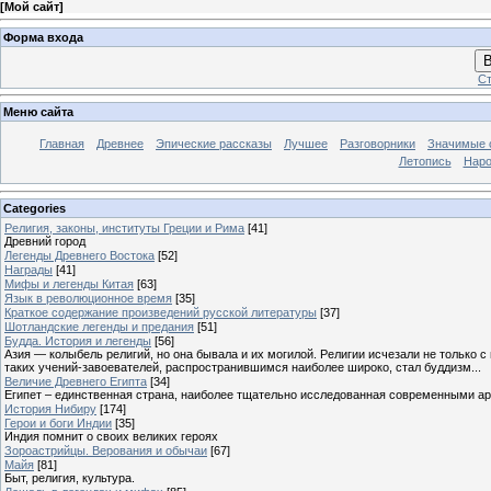
[
Мой сайт
]
Форма входа
В
Ст
Меню сайта
Главная
Древнее
Эпические рассказы
Лучшее
Разговорники
Значимые с
Летопись
Наро
Categories
Религия, законы, институты Греции и Рима
[41]
Древний город
Легенды Древнего Востока
[52]
Награды
[41]
Мифы и легенды Китая
[63]
Язык в революционное время
[35]
Краткое содержание произведений русской литературы
[37]
Шотландские легенды и предания
[51]
Будда. История и легенды
[56]
Азия — колыбель религий, но она бывала и их могилой. Религии исчезали не только 
таких учений-завоевателей, распространившимся наиболее широко, стал буддизм...
Величие Древнего Египта
[34]
Египет – единственная страна, наиболее тщательно исследованная современными а
История Нибиру
[174]
Герои и боги Индии
[35]
Индия помнит о своих великих героях
Зороастрийцы. Верования и обычаи
[67]
Майя
[81]
Быт, религия, культура.