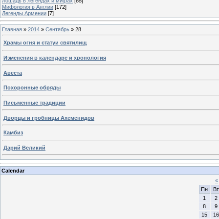
Лошадь в легендах и мифах
[85]
Мифология в Англии
[172]
Легенды Армении
[7]
Главная
»
2014
»
Сентябрь
»
28
Храмы огня и статуи святилищ
Изменения в календаре и хронология
Авеста
Похоронные обряды
Письменные традиции
Дворцы и гробницы Ахеменидов
Камбиз
Дарий Великий
Calendar
«
Пн
Вт
1
2
8
9
15
16