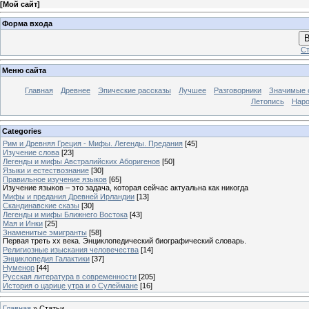
[
Мой сайт
]
Форма входа
В
Ст
Меню сайта
Главная
Древнее
Эпические рассказы
Лучшее
Разговорники
Значимые с
Летопись
Наро
Categories
Рим и Древняя Греция - Мифы. Легенды. Предания
[45]
Изучение слова
[23]
Легенды и мифы Австралийских Аборигенов
[50]
Языки и естествознание
[30]
Правильное изучение языков
[65]
Изучение языков – это задача, которая сейчас актуальна как никогда
Мифы и предания Древней Ирландии
[13]
Скандинавские сказы
[30]
Легенды и мифы Ближнего Востока
[43]
Мая и Инки
[25]
Знаменитые эмигранты
[58]
Первая треть xx века. Энциклопедический биографический словарь.
Религиозные изыскания человечества
[14]
Энциклопедия Галактики
[37]
Нуменор
[44]
Русская литература в современности
[205]
История о царице утра и о Сулеймане
[16]
Главная
»
Статьи