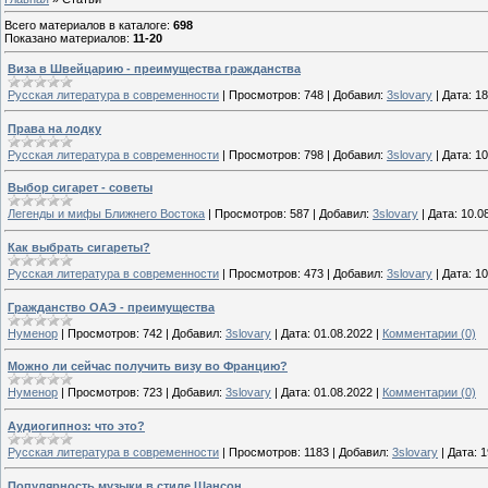
Всего материалов в каталоге
:
698
Показано материалов
:
11-20
Виза в Швейцарию - преимущества гражданства
Русская литература в современности
|
Просмотров:
748
|
Добавил:
3slovary
|
Дата:
18
Права на лодку
Русская литература в современности
|
Просмотров:
798
|
Добавил:
3slovary
|
Дата:
10
Выбор сигарет - советы
Легенды и мифы Ближнего Востока
|
Просмотров:
587
|
Добавил:
3slovary
|
Дата:
10.0
Как выбрать сигареты?
Русская литература в современности
|
Просмотров:
473
|
Добавил:
3slovary
|
Дата:
10
Гражданство ОАЭ - преимущества
Нуменор
|
Просмотров:
742
|
Добавил:
3slovary
|
Дата:
01.08.2022
|
Комментарии (0)
Можно ли сейчас получить визу во Францию?
Нуменор
|
Просмотров:
723
|
Добавил:
3slovary
|
Дата:
01.08.2022
|
Комментарии (0)
Аудиогипноз: что это?
Русская литература в современности
|
Просмотров:
1183
|
Добавил:
3slovary
|
Дата:
1
Популярность музыки в стиле Шансон