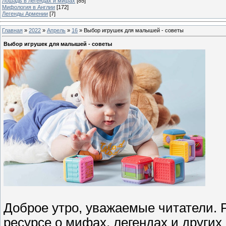
Лошадь в легендах и мифах
[85]
Мифология в Англии
[172]
Легенды Армении
[7]
Главная
»
2022
»
Апрель
»
16
» Выбор игрушек для малышей - советы
Выбор игрушек для малышей - советы
Доброе утро, уважаемые читатели. 
ресурсе о мифах, легендах и других