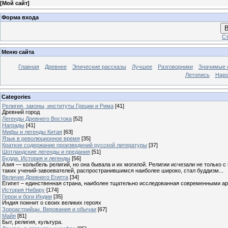
[
Мой сайт
]
Форма входа
В
Ст
Меню сайта
Главная
Древнее
Эпические рассказы
Лучшее
Разговорники
Значимые с
Летопись
Наро
Categories
Религия, законы, институты Греции и Рима
[41]
Древний город
Легенды Древнего Востока
[52]
Награды
[41]
Мифы и легенды Китая
[63]
Язык в революционное время
[35]
Краткое содержание произведений русской литературы
[37]
Шотландские легенды и предания
[51]
Будда. История и легенды
[56]
Азия — колыбель религий, но она бывала и их могилой. Религии исчезали не только 
таких учений-завоевателей, распространившимся наиболее широко, стал буддизм...
Величие Древнего Египта
[34]
Египет – единственная страна, наиболее тщательно исследованная современными а
История Нибиру
[174]
Герои и боги Индии
[35]
Индия помнит о своих великих героях
Зороастрийцы. Верования и обычаи
[67]
Майя
[81]
Быт, религия, культура.