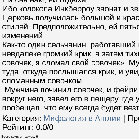
Ибо колокола Инкберроу звонят и зв
Церковь получилась большой и крас
стилей. Предположительно, ей пятьс
изменений.
Как-то один сельчанин, работавший
невдалеке громкий крик, а затем ти
совочек, я сломал свой совочек». М
туда, откуда послышался крик, и ув
сломанным совочком.
Мужчина починил совочек, и фейри, 
вокруг него, завел его в пещеру, где
пообещал, что ему всегда будет везт
Категория
:
Мифология в Англии
|
Пр
Рейтинг
:
0.0
/
0
Всего комментариев
:
0