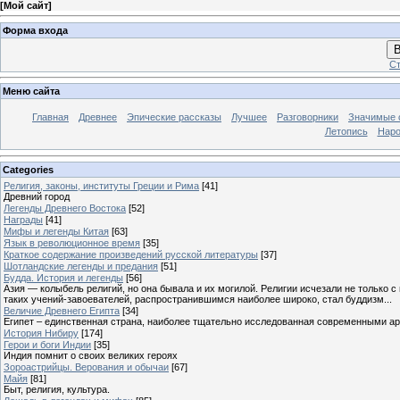
[
Мой сайт
]
Форма входа
В
Ст
Меню сайта
Главная
Древнее
Эпические рассказы
Лучшее
Разговорники
Значимые с
Летопись
Наро
Categories
Религия, законы, институты Греции и Рима
[41]
Древний город
Легенды Древнего Востока
[52]
Награды
[41]
Мифы и легенды Китая
[63]
Язык в революционное время
[35]
Краткое содержание произведений русской литературы
[37]
Шотландские легенды и предания
[51]
Будда. История и легенды
[56]
Азия — колыбель религий, но она бывала и их могилой. Религии исчезали не только 
таких учений-завоевателей, распространившимся наиболее широко, стал буддизм...
Величие Древнего Египта
[34]
Египет – единственная страна, наиболее тщательно исследованная современными а
История Нибиру
[174]
Герои и боги Индии
[35]
Индия помнит о своих великих героях
Зороастрийцы. Верования и обычаи
[67]
Майя
[81]
Быт, религия, культура.