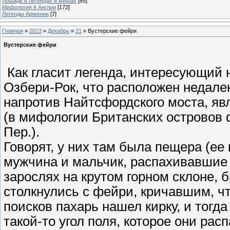
Лошадь в легендах и мифах
[85]
Мифология в Англии
[172]
Легенды Армении
[7]
Главная
»
2013
»
Декабрь
»
21
» Вустерские фейри
Вустерские фейри
Как гласит легенда, интересующий 
Озбери-Рок, что расположен недале
напротив Найтсфордского моста, я
(в мифологии Британских островов 
Пер.).
Говорят, у них там была пещера (ее
мужчина и мальчик, распахивавшие 
зарослях на крутом горном склоне, б
столкнулись с фейри, кричавшим, чт
поисков пахарь нашел кирку, и тогда
такой-то угол поля, которое они рас