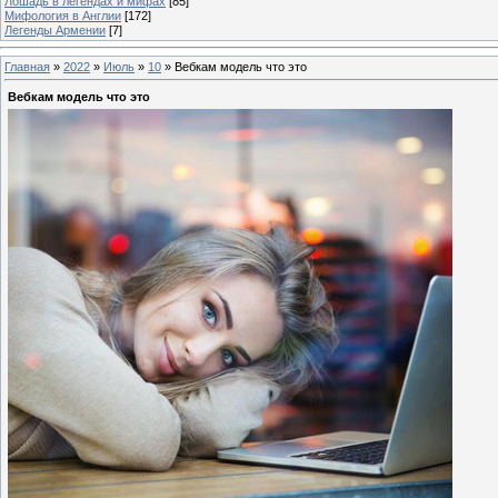
Лошадь в легендах и мифах
[85]
Мифология в Англии
[172]
Легенды Армении
[7]
Главная
»
2022
»
Июль
»
10
» Вебкам модель что это
Вебкам модель что это