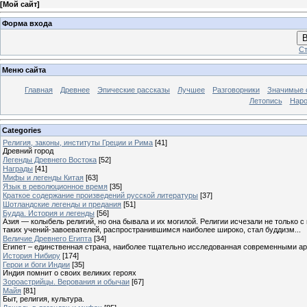
[
Мой сайт
]
Форма входа
В
Ст
Меню сайта
Главная
Древнее
Эпические рассказы
Лучшее
Разговорники
Значимые с
Летопись
Наро
Categories
Религия, законы, институты Греции и Рима
[41]
Древний город
Легенды Древнего Востока
[52]
Награды
[41]
Мифы и легенды Китая
[63]
Язык в революционное время
[35]
Краткое содержание произведений русской литературы
[37]
Шотландские легенды и предания
[51]
Будда. История и легенды
[56]
Азия — колыбель религий, но она бывала и их могилой. Религии исчезали не только 
таких учений-завоевателей, распространившимся наиболее широко, стал буддизм...
Величие Древнего Египта
[34]
Египет – единственная страна, наиболее тщательно исследованная современными а
История Нибиру
[174]
Герои и боги Индии
[35]
Индия помнит о своих великих героях
Зороастрийцы. Верования и обычаи
[67]
Майя
[81]
Быт, религия, культура.