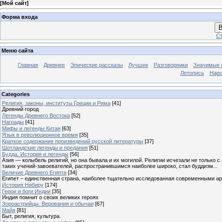
[
Мой сайт
]
Форма входа
В
Ст
Меню сайта
Главная
Древнее
Эпические рассказы
Лучшее
Разговорники
Значимые с
Летопись
Наро
Categories
Религия, законы, институты Греции и Рима
[41]
Древний город
Легенды Древнего Востока
[52]
Награды
[41]
Мифы и легенды Китая
[63]
Язык в революционное время
[35]
Краткое содержание произведений русской литературы
[37]
Шотландские легенды и предания
[51]
Будда. История и легенды
[56]
Азия — колыбель религий, но она бывала и их могилой. Религии исчезали не только 
таких учений-завоевателей, распространившимся наиболее широко, стал буддизм...
Величие Древнего Египта
[34]
Египет – единственная страна, наиболее тщательно исследованная современными а
История Нибиру
[174]
Герои и боги Индии
[35]
Индия помнит о своих великих героях
Зороастрийцы. Верования и обычаи
[67]
Майя
[81]
Быт, религия, культура.