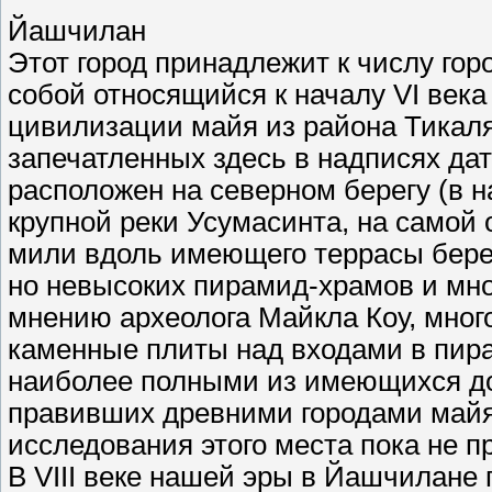
Йашчилан
Этот город принадлежит к числу гор
собой относящийся к началу VI век
цивилизации майя из района Тикаля
запечатленных здесь в надписях дат
расположен на северном берегу (в 
крупной реки Усумасинта, на самой 
мили вдоль имеющего террасы берег
но невысоких пирамид-храмов и мно
мнению археолога Майкла Коу, мно
каменные плиты над входами в пир
наиболее полными из имеющихся до
правивших древними городами майя
исследования этого места пока не п
В VIII веке нашей эры в Йашчилане 