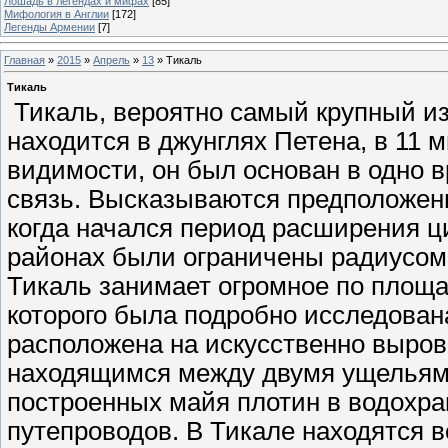
Лошадь в легендах и мифах
[85]
Мифология в Англии
[172]
Легенды Армении
[7]
Главная
»
2015
»
Апрель
»
13
» Тикаль
Тикаль
Тикаль, вероятно самый крупный из 
находится в джунглях Петена, в 11 м
видимости, он был основан в одно 
связь. Высказываются предположени
когда начался период расширения ц
районах были ограничены радиусом 3
Тикаль занимает огромное по площа
которого была подробно исследован
расположена на искусственно выров
находящимся между двумя ущелья
построенных майя плотин в водохра
путепроводов. В Тикале находятся 