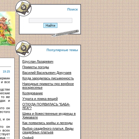
Поиск
Популярные темы
Еруслан Лазаревич
Приметы погоды
19:25
Василий Васильевич Докучаев
термин
Когда зародилась письменность
 и все
Народные приметы про вербное
воскресенье
едстве
ческие
Колядование
 то же
Утрата и ломка вещей
дах и
ОТКУДА ПОЯВИЛАСЬ "БАБА-
что он
ЯГА"?
естого
Шива и божественные мудрецы в
Химавате
, и он
Как появились мифы и легенды
что он
Выбор свадебного платья. Виды
о всех
свадебных платьев
ствует
тица —
Орфей