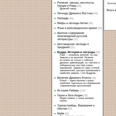
Религия, законы, институты
Категор
Греции и Рима
[41]
Древний город
Всего 
Легенды Древнего Востока
[52]
Награды
[41]
Мифы и легенды Китая
[63]
Язык в революционное время
[35]
Краткое содержание
произведений русской
литературы
[37]
Шотландские легенды и
предания
[51]
Будда. История и легенды
[56]
Азия — колыбель религий, но она
бывала и их могилой. Религии
исчезали не только с гибелью
древних цивилизаций, их сметало и
победоносное шествие новых
верований.' Одним из таких учений-
завоевателей, распространившимся
наиболее широко, стал буддизм...
Величие Древнего Египта
[34]
Египет – единственная страна,
наиболее тщательно исследованная
современными археологами
История Нибиру
[174]
Герои и боги Индии
[35]
Индия помнит о своих великих
героях
Зороастрийцы. Верования и
обычаи
[67]
Майя
[81]