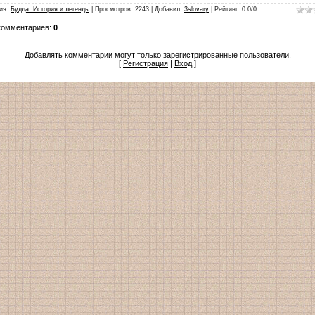
ия
:
Будда. История и легенды
|
Просмотров
:
2243
|
Добавил
:
3slovary
|
Рейтинг
:
0.0
/
0
комментариев
:
0
Добавлять комментарии могут только зарегистрированные пользователи.
[
Регистрация
|
Вход
]