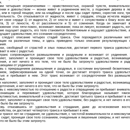
я.
ми четырьмя ограничениями — нравственностью, охраной чувств, внимательно
ении и довольством — монах живет в уединенном месте, у подножия дерева в ле
, или в горной пещере, или на кладбище и после еды сидит прямо, скрестив ноги, тр
тельность. Он отказывается от жадности, живет с сердцем, откуда исчезла жадно
ет свое сердце 1) от жадности, 2) от злости и живет с сочувствием к благу всех ж
тв, 3) от лености, 4) от рассеянности и 5) от сомнения. Когда он замечает 
овение этих пяти помех, возникает ликование; пока он ликует, возникает радость, ког
ние ощущает радость, его тело становится безмятежным и ощущает удовольствие, а
щущает удовольствие, его сознание сосредоточено.
 следует описание четырех стадий транса. Они порождаются различными ме
ации на различные темы, и здесь приведено только описание результирующих 
ания.
нах, свободный от страстей и злых помыслов, достигает первого транса удовольс
вает в нем с радостью.
транс сопровождается размышлением и раздумьем и возникает от уединения.
няет, заполняет и проницает свое тело удовольствием и радостью, возникающ
ения, и нет ничего в его теле, что не было бы затронуто удовольствием и рад
кающими от уединения.
овь с прекращением размышления и раздумья, в состоянии внутренней безмятежно
нием, зафиксированным на одной точке, он достигает второго транса удовольс
тью и пребывает в нем. Этот транс возникает от сосредоточения без размышл
мья.
 наполняет, заполняет и проницает свое тело удовольствием и радостью, возникающ
оточения, и нет ничего в его теле, что не было бы этим затронуто.
овь с невозмутимостью по отношению к радости и отвращению он пребывает внимат
знающим и переживает удовольствие, которое благородные называют «жиз
мутимостью, внимательной и счастливой», достигает третьего транса и пребывает в н
яет, заполняет и проницает свое тело удовольствием, без радости, и нет ничего в его
 было бы им затронуто.
овь отказавшись от удовольствия и страдания, даже до исчезновения вост
ойства, он достигает четвертого транса и пребывает в нем.
м трансе нет ни страдания, ни удовольствия, с чистотой внимательности и невозмути
 сидит, проницая свое тело сознанием, очищенным и лишенным скверны, и нет ничего
что не было бы этим затронуто.