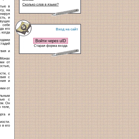
Сколько слов в языке?
стью в
су, на
енируя
сть, и
ивущих
в себе
да его
Вход на сайт
 когда
тодами
Войти через uID
стадий
Старая форма входа
твия и
 Монах
ими от
остью,
сти, с
твия с
ения и
ими от
ельным
нью с
ем. Он
 теле,
орга и
мости.
 в его