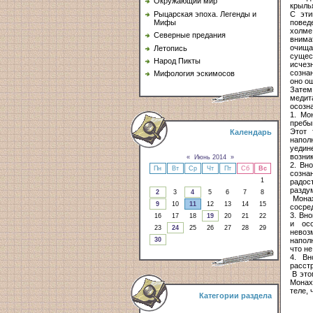
Окружающий мир
крыль
С эти
Рыцарская эпоха. Легенды и
повед
Мифы
холме
Северные предания
внима
очища
Летопись
сущес
Народ Пикты
исчезн
созна
Мифология эскимосов
оно о
Затем
медит
осозн
1. Мо
пребы
Этот 
Календарь
напол
уедин
возни
«
Июнь 2014
»
2. Вн
Пн
Вт
Ср
Чт
Пт
Сб
Вс
созна
1
радос
разду
2
3
4
5
6
7
8
Монах
9
10
11
12
13
14
15
сосред
3. Вн
16
17
18
19
20
21
22
и осо
23
24
25
26
27
28
29
невоз
наполн
30
что не
4. Вн
расстр
В это
Монах
теле, 
Категории раздела