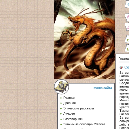
Главна
Со
Затем
намно
метод
Среди
внима
Меню сайта
фазы 
время
порож
Главная
Монах
Древнее
пости
чувст
Эпические рассказы
Таким
Лучшее
насла
Затем
Разговорники
собир
Значимые сенсации 20 века
дейст
непод