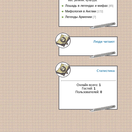
Быт, религия, культура.
Лошадь в легендах и мифах
[85]
Мифология в Англии
[172]
Легенды Армении
[7]
Люди читают
Статистика
Онлайн всего:
1
Гостей:
1
Пользователей:
0