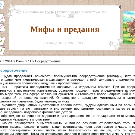
Вы вошли как
Гость
|
Группа
"
Гости
"
Приветствую Вас
Гость
|
RSS
Мифы и предания
Пятница, 07.08.2026, 18:12
я
»
2014
»
Июнь
»
11
» Сосредоточение
средоточение
 Будда продолжает описывать преимущества сосредоточения (самадхи).Этот 
го шире, чем «мистическая медитация», и включает в себя духовные упражнения
ы умственной тренировки, ведущие к просветлению.
 них — практика сосредоточения сознания на отдельном объекте. При ее поср
тельность постепенно усиливается, сознание проходит через определенные психи
по мере того, как сфера осознания сужается и становится более напряженной и в
 закрытой от внешних влияний. О сходстве с западным мистицизмом в мето
даемых ими явлениях будет упомянуто ниже.
 охраняет дверь своих чувственных способностей, будучи сдержанным во всем, 
гает своими пятью чувствами и внутренним восприятием сознания в качестве ш
ва, не вдаваясь подробно в физические детали.
 образом, он защищен от жадности и разочарования, им не овладевают злые мысли
ждается незатронутым счастьем.
 монах приобретает внимательность и полное сознание относительно того, 
ается делать, приходя и уходя, глядя, потягиваясь, нося свое платье и чашу, и в
виях повседневной жизни, чтобы из-за беззаботности не вышло, что он дей
обающим образом. Тогда он становится доволен и несет свое платье и чашу, как п