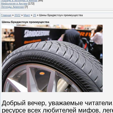
Лошадь в легендах и мифах
[85]
Мифология в Англии
[172]
Легенды Армении
[7]
Главная
»
2022
»
Март
»
25
» Шины Бриджстоун преимущества
Шины Бриджстоун преимущества
Добрый вечер, уважаемые читатели.
ресурсе всех любителей мифов, лег