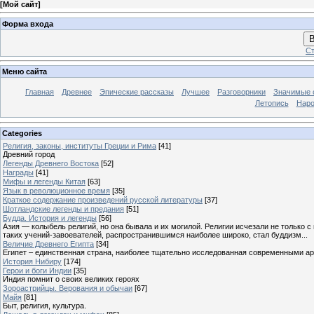
[
Мой сайт
]
Форма входа
В
Ст
Меню сайта
Главная
Древнее
Эпические рассказы
Лучшее
Разговорники
Значимые с
Летопись
Наро
Categories
Религия, законы, институты Греции и Рима
[41]
Древний город
Легенды Древнего Востока
[52]
Награды
[41]
Мифы и легенды Китая
[63]
Язык в революционное время
[35]
Краткое содержание произведений русской литературы
[37]
Шотландские легенды и предания
[51]
Будда. История и легенды
[56]
Азия — колыбель религий, но она бывала и их могилой. Религии исчезали не только 
таких учений-завоевателей, распространившимся наиболее широко, стал буддизм...
Величие Древнего Египта
[34]
Египет – единственная страна, наиболее тщательно исследованная современными а
История Нибиру
[174]
Герои и боги Индии
[35]
Индия помнит о своих великих героях
Зороастрийцы. Верования и обычаи
[67]
Майя
[81]
Быт, религия, культура.