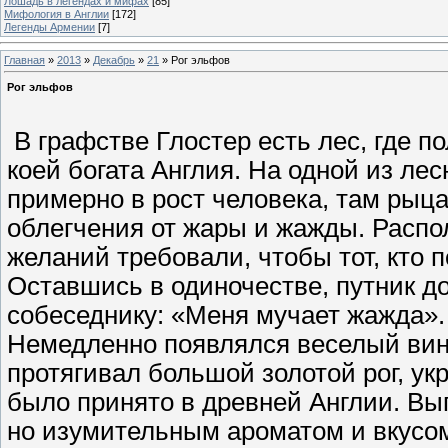
Лошадь в легендах и мифах
[85]
Мифология в Англии
[172]
Легенды Армении
[7]
Главная
»
2013
»
Декабрь
»
21
» Рог эльфов
Рог эльфов
В графстве Глостер есть лес, где п
коей богата Англия. На одной из л
примерно в рост человека, там рыца
облегчения от жары и жажды. Расп
желаний требовали, чтобы тот, кто 
Оставшись в одиночестве, путник д
собеседнику: «Меня мучает жажда»
Немедленно появлялся веселый вин
протягивал большой золотой рог, у
было принято в древней Англии. Вы
но изумительным ароматом и вкусом