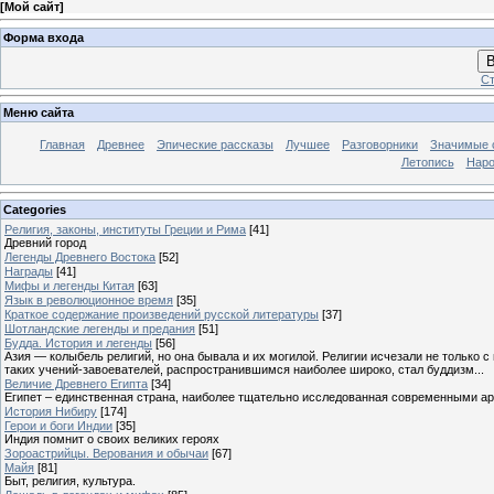
[
Мой сайт
]
Форма входа
В
Ст
Меню сайта
Главная
Древнее
Эпические рассказы
Лучшее
Разговорники
Значимые с
Летопись
Наро
Categories
Религия, законы, институты Греции и Рима
[41]
Древний город
Легенды Древнего Востока
[52]
Награды
[41]
Мифы и легенды Китая
[63]
Язык в революционное время
[35]
Краткое содержание произведений русской литературы
[37]
Шотландские легенды и предания
[51]
Будда. История и легенды
[56]
Азия — колыбель религий, но она бывала и их могилой. Религии исчезали не только 
таких учений-завоевателей, распространившимся наиболее широко, стал буддизм...
Величие Древнего Египта
[34]
Египет – единственная страна, наиболее тщательно исследованная современными а
История Нибиру
[174]
Герои и боги Индии
[35]
Индия помнит о своих великих героях
Зороастрийцы. Верования и обычаи
[67]
Майя
[81]
Быт, религия, культура.