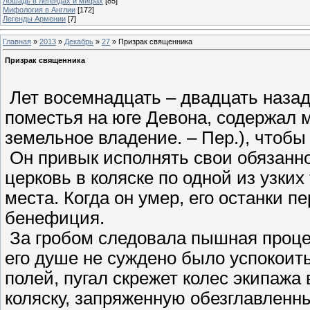
Лошадь в легендах и мифах
[85]
Мифология в Англии
[172]
Легенды Армении
[7]
Главная
»
2013
»
Декабрь
»
27
» Призрак священника
Призрак священника
Лет восемнадцать – двадцать назад
поместья на юге Девона, содержал
земельное владение. – Пер.), чтобы
Он привык исполнять свои обязанно
церковь в коляске по одной из узких
места. Когда он умер, его останки 
бенефиция.
За гробом следовала пышная процес
его душе не суждено было успокоит
полей, пугал скрежет колес экипажа 
коляску, запряженную обезглавленн