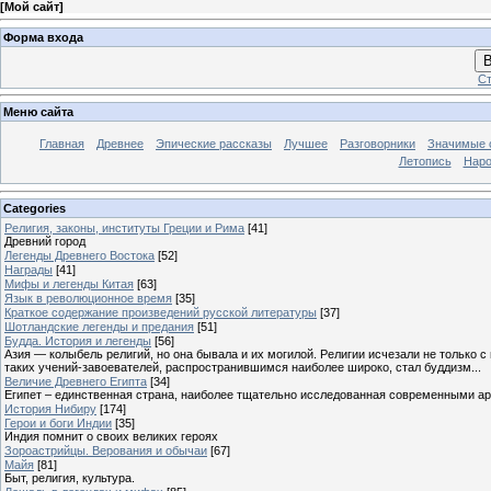
[
Мой сайт
]
Форма входа
В
Ст
Меню сайта
Главная
Древнее
Эпические рассказы
Лучшее
Разговорники
Значимые с
Летопись
Наро
Categories
Религия, законы, институты Греции и Рима
[41]
Древний город
Легенды Древнего Востока
[52]
Награды
[41]
Мифы и легенды Китая
[63]
Язык в революционное время
[35]
Краткое содержание произведений русской литературы
[37]
Шотландские легенды и предания
[51]
Будда. История и легенды
[56]
Азия — колыбель религий, но она бывала и их могилой. Религии исчезали не только 
таких учений-завоевателей, распространившимся наиболее широко, стал буддизм...
Величие Древнего Египта
[34]
Египет – единственная страна, наиболее тщательно исследованная современными а
История Нибиру
[174]
Герои и боги Индии
[35]
Индия помнит о своих великих героях
Зороастрийцы. Верования и обычаи
[67]
Майя
[81]
Быт, религия, культура.