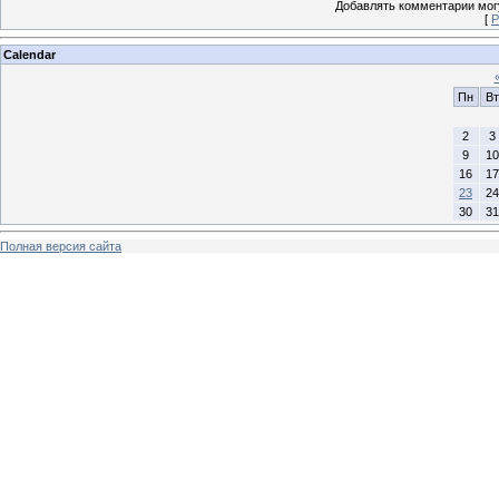
Добавлять комментарии могу
[
Р
Calendar
Пн
Вт
2
3
9
10
16
17
23
24
30
31
Полная версия сайта