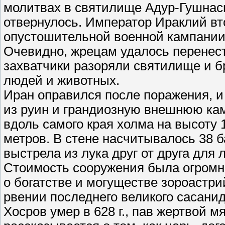
молитвах в святилище Адур-Гушнасп,
отвернулось. Император Ираклий вто
опустошительной военной кампании 
Очевидно, жрецам удалось перенест
захватчики разоряли святилище и б
людей и животных.
Иран оправился после поражения, 
из руин и грандиозную внешнюю ка
вдоль самого края холма на высоту 
метров. В стене насчитывалось 38 
выстрела из лука друг от друга для
Стоимость сооружения была огромно
о богатстве и могуществе зороастрий
рвении последнего великого сасанид
Хосров умер в 628 г., пав жертвой 