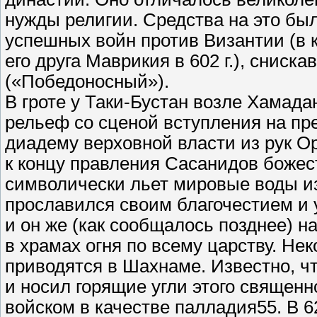
нужды религии. Средства на это бы
успешных войн против Византии (в 
его друга Маврикия в 602 г.), снис
(«Победоносный»).
В гроте у Таки-Бустан возле Хамада
рельеф со сценой вступления на п
диадему верховной власти из рук О
к концу правления Сасанидов божес
символически льет мировые воды из
прославился своим благочестием и 
и он же (как сообщалось позднее) 
в храмах огня по всему царству. Не
приводятся в Шахнаме. Известно, ч
и носил горящие угли этого священ
войском в качестве палладия55. В 62