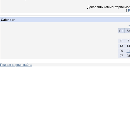
Добавлять комментарии могу
[
Р
Calendar
Пн
Вт
6
7
13
14
20
21
27
28
Полная версия сайта