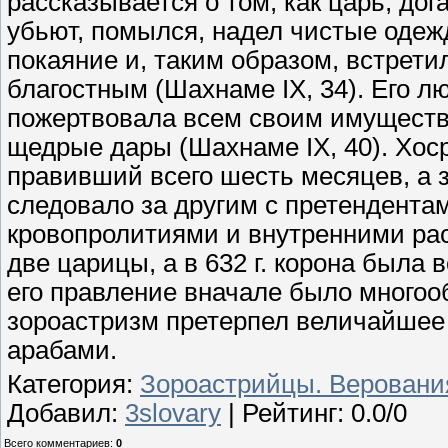
рассказывается о том, как царь, дог
убьют, помылся, надел чистые одеж
покаяние и, таким образом, встрети
благостным (Шахнаме IX, 34). Его 
пожертвовала всем своим имущество
щедрые дары (Шахнаме IX, 40). Хосро
правивший всего шесть месяцев, а 
следовало за другим с претендента
кровопролитиями и внутренними ра
две царицы, а в 632 г. корона была в
его правление вначале было много
зороастризм претерпел величайшее 
арабами.
Категория
:
Зороастрийцы. Веровани
Добавил
:
3slovary
|
Рейтинг
:
0.0
/
0
Всего комментариев
:
0