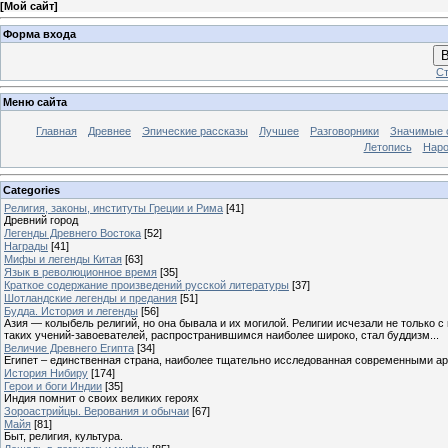
[
Мой сайт
]
Форма входа
В
Ст
Меню сайта
Главная
Древнее
Эпические рассказы
Лучшее
Разговорники
Значимые с
Летопись
Наро
Categories
Религия, законы, институты Греции и Рима
[41]
Древний город
Легенды Древнего Востока
[52]
Награды
[41]
Мифы и легенды Китая
[63]
Язык в революционное время
[35]
Краткое содержание произведений русской литературы
[37]
Шотландские легенды и предания
[51]
Будда. История и легенды
[56]
Азия — колыбель религий, но она бывала и их могилой. Религии исчезали не только 
таких учений-завоевателей, распространившимся наиболее широко, стал буддизм...
Величие Древнего Египта
[34]
Египет – единственная страна, наиболее тщательно исследованная современными а
История Нибиру
[174]
Герои и боги Индии
[35]
Индия помнит о своих великих героях
Зороастрийцы. Верования и обычаи
[67]
Майя
[81]
Быт, религия, культура.