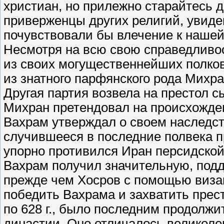
христиан, но прилежно старайтесь д
приверженцы других религий, увидев
почувствовали бы влечение к нашей в
Несмотря на всю свою справедливост
из своих могущественнейших полко
из знатного парфянского рода Михра
Другая партия возвела на престол сы
Михран претендовал на происхожден
Вахрам утверждал о своем наследст
случившееся в последние полвека п
упорно противился Иран персидской
Вахрам получил значительную, подд
прежде чем Хосров с помощью виза
победить Вахрама и захватить прес
по 628 г., было последним продолж
династии. Оно отличалось великол