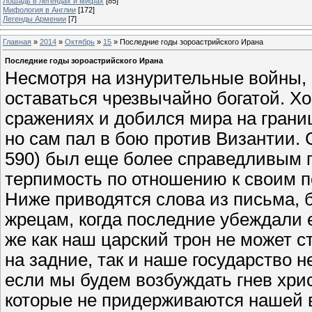
Лошадь в легендах и мифах
[85]
Мифология в Англии
[172]
Легенды Армении
[7]
Главная
»
2014
»
Октябрь
»
15
» Последние годы зороастрийского Ирана
Последние годы зороастрийского Ирана
Несмотря на изнурительные войны,
оставаться чрезвычайно богатой. Х
сражениях и добился мира на грани
но сам пал в бою против Византии. 
590) был еще более справедливым п
терпимость по отношению к своим 
Ниже приводятся слова из письма, 
жрецам, когда последние убеждали е
же как наш царский трон не может с
на задние, так и наше государство 
если мы будем возбуждать гнев хри
которые не придерживаются нашей в