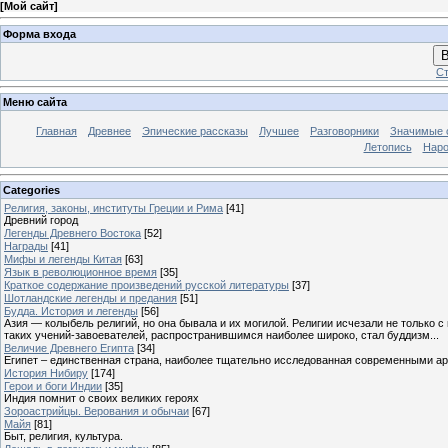
[
Мой сайт
]
Форма входа
В
Ст
Меню сайта
Главная
Древнее
Эпические рассказы
Лучшее
Разговорники
Значимые с
Летопись
Наро
Categories
Религия, законы, институты Греции и Рима
[41]
Древний город
Легенды Древнего Востока
[52]
Награды
[41]
Мифы и легенды Китая
[63]
Язык в революционное время
[35]
Краткое содержание произведений русской литературы
[37]
Шотландские легенды и предания
[51]
Будда. История и легенды
[56]
Азия — колыбель религий, но она бывала и их могилой. Религии исчезали не только 
таких учений-завоевателей, распространившимся наиболее широко, стал буддизм...
Величие Древнего Египта
[34]
Египет – единственная страна, наиболее тщательно исследованная современными а
История Нибиру
[174]
Герои и боги Индии
[35]
Индия помнит о своих великих героях
Зороастрийцы. Верования и обычаи
[67]
Майя
[81]
Быт, религия, культура.