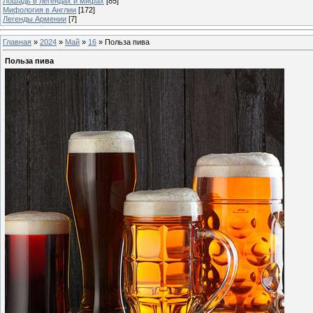
Лошадь в легендах и мифах
[85]
Мифология в Англии
[172]
Легенды Армении
[7]
Главная
»
2024
»
Май
»
16
» Польза пива
Польза пива