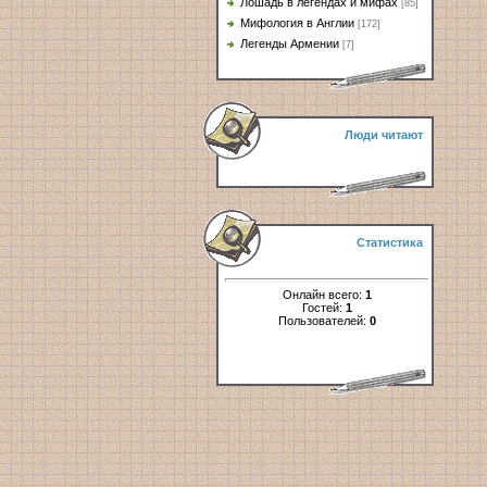
Лошадь в легендах и мифах
[85]
Мифология в Англии
[172]
Легенды Армении
[7]
Люди читают
Статистика
Онлайн всего:
1
Гостей:
1
Пользователей:
0