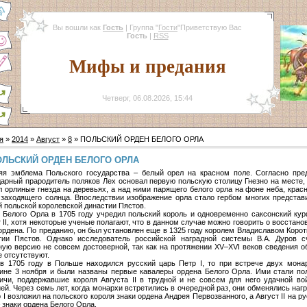
Вы вошли как
Гость
|
Группа
"
Гости
"
Приветствую Вас
Гость
|
RSS
Мифы и предания
Четверг, 06.08.2026, 15:44
я
»
2014
»
Август
»
8
» ПОЛЬСКИЙ ОРДЕН БЕЛОГО ОРЛА
ОЛЬСКИЙ ОРДЕН БЕЛОГО ОРЛА
яя эмблема Польского государства – белый орел на красном поле. Согласно пре
дарный прародитель поляков Лех основал первую польскую столицу Гнезно на месте, 
л орлиные гнезда на деревьях, а над ними парящего белого орла на фоне неба, красн
 заходящего солнца. Впоследствии изображение орла стало гербом многих представ
й польской королевской династии Пястов.
 Белого Орла в 1705 году учредил польский король и одновременно саксонский ку
 II, хотя некоторые ученые полагают, что в данном случае можно говорить о восстано
 ордена. По преданию, он был установлен еще в 1325 году королем Владиславом Корот
тии Пястов. Однако исследователь российской наградной системы В.А. Дуров с
ную версию не совсем достоверной, так как на протяжении XV–XVI веков сведения о
е отсутствуют.
 в 1705 году в Польше находился русский царь Петр I, то при встрече двух мона
ине 3 ноября и были названы первые кавалеры ордена Белого Орла. Ими стали по
ичи, поддержавшие короля Августа II в трудной и не совсем для него удачной во
ей. Через семь лет, когда монархи встретились в очередной раз, они обменялись наг
 I возложил на польского короля знаки ордена Андрея Первозванного, а Август II на ру
 знаки ордена Белого Орла.