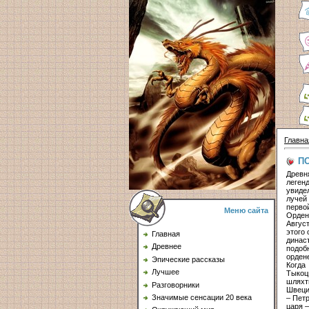
Главна
П
Древн
леген
увиде
лучей
перво
Меню сайта
Орден
Август
этого
Главная
динас
Древнее
подоб
орден
Эпические рассказы
Когда
Лучшее
Тыкоц
шляхт
Разговорники
Швеци
Значимые сенсации 20 века
– Петр
царя –