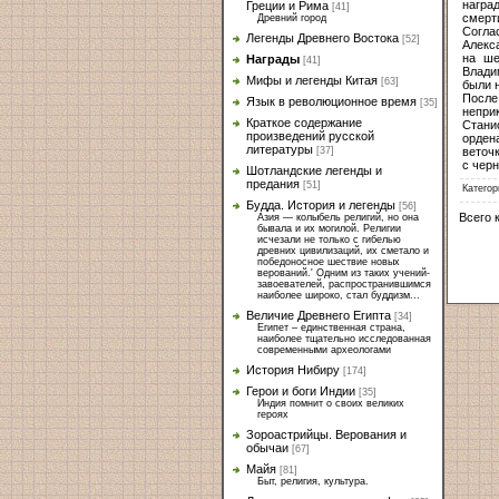
награ
Греции и Рима
[41]
смерт
Древний город
Согла
Легенды Древнего Востока
[52]
Алекс
на ше
Награды
[41]
Влади
Мифы и легенды Китая
[63]
были н
Посл
Язык в революционное время
[35]
непри
Краткое содержание
Стани
произведений русской
орден
литературы
веточ
[37]
с черн
Шотландские легенды и
предания
[51]
Категор
Будда. История и легенды
[56]
Всего 
Азия — колыбель религий, но она
бывала и их могилой. Религии
исчезали не только с гибелью
древних цивилизаций, их сметало и
победоносное шествие новых
верований.' Одним из таких учений-
завоевателей, распространившимся
наиболее широко, стал буддизм...
Величие Древнего Египта
[34]
Египет – единственная страна,
наиболее тщательно исследованная
современными археологами
История Нибиру
[174]
Герои и боги Индии
[35]
Индия помнит о своих великих
героях
Зороастрийцы. Верования и
обычаи
[67]
Майя
[81]
Быт, религия, культура.