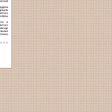
ческой
ордена
девали
вятого
должны
чти в
вятого
звезде
ровыми
только