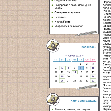
Окружающий мир
Перво
девиз
Рыцарская эпоха. Легенды и
предн
Мифы
(общес
Северные предания
В вид
не ос
Летопись
союзн
Народ Пикты
Белог
шведс
Мифология эскимосов
Полта
выдан
перво
орден
Крест
распо
конца
Календарь
белый
В цен
четыр
«
Август 2014
»
есть 
Пн
Вт
Ср
Чт
Пт
Сб
Вс
котор
1
2
3
Звезд
сереб
4
5
6
7
8
9
10
белый
11
12
13
14
15
16
17
С 171
двумя
18
19
20
21
22
23
24
некот
25
26
27
28
29
30
31
носили
После
Белог
был п
импер
Алекса
орден
Категории раздела
меча 
импера
Одним
Религия, законы, институты