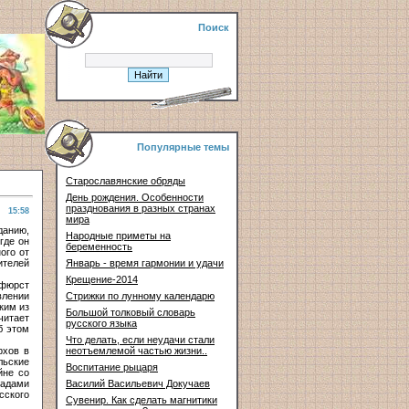
Поиск
Популярные темы
Старославянские обряды
День рождения. Особенности
празднования в разных странах
15:58
мира
данию,
Народные приметы на
где он
беременность
ого от
ителей
Январь - время гармонии и удачи
Крещение-2014
рфюрст
влении
Стрижки по лунному календарю
ким из
Большой толковый словарь
читает
русского языка
б этом
Что делать, если неудачи стали
рхов в
неотъемлемой частью жизни..
льские
Воспитание рыцаря
йне со
радами
Василий Васильевич Докучаев
сского
Сувенир. Как сделать магнитики