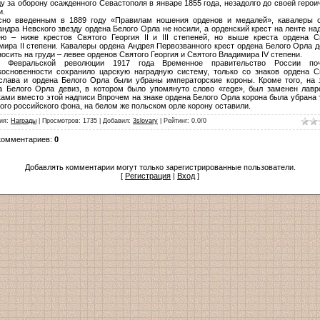
ду за оборону осажденного Севастополя в январе 1855 года, незадолго до своей герои
и.
сно введенным в 1889 году «Правилам ношения орденов и медалей», кавалеры 
андра Невского звезду ордена Белого Орла не носили, а орденский крест на ленте на
ю – ниже крестов Святого Георгия II и III степеней, но выше креста ордена С
мира II степени. Кавалеры ордена Андрея Первозванного крест ордена Белого Орла 
осить на груди – левее орденов Святого Георгия и Святого Владимира IV степени.
е Февральской революции 1917 года Временное правительство России по
косновенности сохранило царскую наградную систему, только со знаков ордена С
слава и ордена Белого Орла были убраны императорские короны. Кроме того, на 
а Белого Орла девиз, в котором было упомянуто слово «rege», был заменен лав
ками вместо этой надписи Впрочем на знаке ордена Белого Орла корона была убрана 
ого российского фона, на белом же польском орле корону оставили.
ия
:
Награды
|
Просмотров
:
1735
|
Добавил
:
3slovary
|
Рейтинг
:
0.0
/
0
комментариев
:
0
Добавлять комментарии могут только зарегистрированные пользователи.
[
Регистрация
|
Вход
]