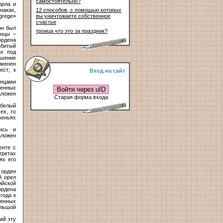
самостоятельно?
орла и
наках,
12 способов, с помощью которых
grege»
вы уничтожаете собственное
счастье
он был
троица что это за праздник?
анцы –
ордена
збитый
их под
ошение
аменен
ест; к
Вход на сайт
онцами
ренных
Войти через uID
аложен
Старая форма входа
 белый
ex, то
веньях
ись и
аложен
енте с
третах
ях его
 орден
й орел
йской
ордена
года к
щенных
ольшой
ий эту