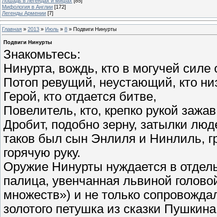
Лошадь в легендах и мифах
[85]
Мифология в Англии
[172]
Легенды Армении
[7]
Главная
»
2013
»
Июль
»
8
» Подвиги Нинурты
Подвиги Нинурты
Знакомьтесь:
Нинурта, вождь, кто в могучей силе
Потоп ревущий, неустающий, кто ни
Герой, кто отдается битве,
Повелитель, кто, крепко рукой зажав
Дробит, подобно зерну, затылки люд
таков был сын Энлиля и Нинлиль, гр
горячую руку.
Оружие Нинурты нуждается в отдел
палица, увенчанная львиной голово
множеств») и не только сопровождал
золотого петушка из сказки Пушкин