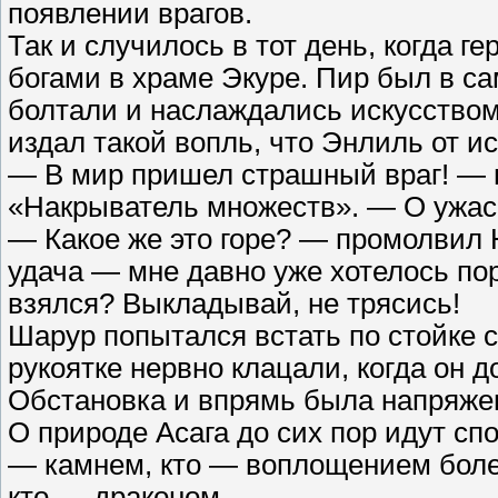
появлении врагов.
Так и случилось в тот день, когда г
богами в храме Экуре. Пир был в са
болтали и наслаждались искусством
издал такой вопль, что Энлиль от и
— В мир пришел страшный враг! — н
«Накрыватель множеств». — О ужас, 
— Какое же это горе? — промолвил 
удача — мне давно уже хотелось пор
взялся? Выкладывай, не трясись!
Шарур попытался встать по стойке 
рукоятке нервно клацали, когда он 
Обстановка и впрямь была напряже
О природе Асага до сих пор идут сп
— камнем, кто — воплощением болез
кто — драконом.