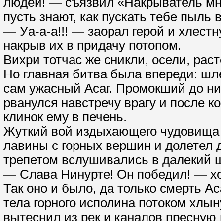
людей! — съязвил «Накрыватель мно
пусть знают, как пускать тебе пыль в
— Уа-а-а!!! — заорал герой и хлес
накрыв их в придачу потопом.
Вихри тотчас же сникли, осели, ра
Но главная битва была впереди: шле
сам ужасный Асаг. Промокший до ни
рванулся навстречу врагу и после к
клинок ему в печень.
Жуткий вой издыхающего чудовища п
лавины с горных вершин и долетел д
трепетом вслушивались в далекий 
— Слава Нинурте! Он победил! — хо
Так оно и было, да только смерть А
тела горного исполина потоком хлын
вытеснил из рек и каналов пресную 