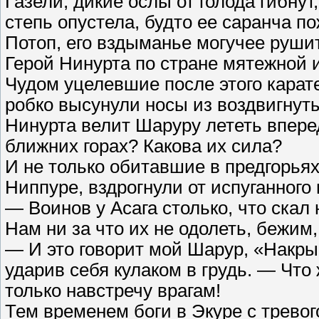
Газели, дикие ослы от голода гибнут,
степь опустела, будто ее саранча п
Потоп, его вздыманье могучее рушит
Герой Нинурта по стране мятежной 
Чудом уцелевшие после этого кара
робко высунули носы из воздвигнут
Нинурта велит Шаруру лететь вперед
ближних горах? Какова их сила?
И не только обитавшие в предгорьях
Ниппуре, вздрогнули от испуганного
— Воинов у Асага столько, что скал
Нам ни за что их не одолеть, бежим,
— И это говорит мой Шарур, «Накры
ударив себя кулаком в грудь. — Что 
только навстречу врагам!
Тем временем боги в Экуре с трево