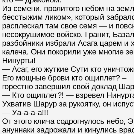
Из семени, пролитого небом на земл
бесстыжим ликом», который забралс
расплескал там свое семя — и повс
несокрушимое войско. Гранит, Базал
разбойники избрали Асага царем и х
калеча. Они покорили уже многие зе
Нинурты!
— Асаг, его жуткие Сути кто уничто
Его мощные брови кто ощиплет? –
горестно завершил свой доклад Шар
— Кто ощиплет?! — взревел Нинурта
Ухватив Шарур за рукоятку, он испу
— Уа-а-а-а!!!
От этого клича содрогнулось небо, 
ануннаки задрожали и кинулись вра