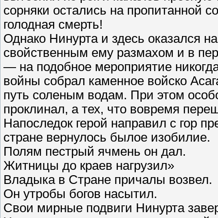
сорняки остались на пропитанной с
голодная смерть!
Однако Нинурта и здесь оказался на
свойственным ему размахом и в пер
— на подобное мероприятие никогда
войны собрал каменное войско Асага
путь соленым водам. При этом особ
проклинал, а тех, что вовремя пере
Напоследок герой направил с гор пр
стране вернулось былое изобилие.
Полям пестрый ячмень он дал.
Житницы до краев нагрузил»
Владыка в Стране причалы возвел.
Он утробы богов насытил.
Свои мирные подвиги Нинурта завер