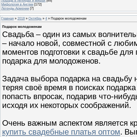
Лошадь в легендах и мифах
[85]
Мифология в Англии
[172]
Легенды Армении
[7]
Главная
»
2018
»
Октябрь
»
4
» Подарок молодоженам
Подарок молодоженам
Свадьба – один из самых волнитель
– начало новой, совместной с люб
моментов подготовки к свадьбе для 
подарка для молодоженов.
Задача выбора подарка на свадьбу н
теряя своё время в поисках подарка 
попасть впросак, подарив что-нибуд
исходя их некоторых соображений.
Очень важным аспектом является кр
купить свадебные платья оптом
. Вы