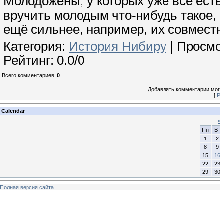
Молодожены, у которых уже всё есть
вручить молодым что-нибудь такое, 
ещё сильнее, например, их совмест
Категория
:
История Нибиру
|
Просмо
Рейтинг
:
0.0
/
0
Всего комментариев
:
0
Добавлять комментарии могу
[
Р
Calendar
Пн
Вт
1
2
8
9
15
16
22
23
29
30
Полная версия сайта