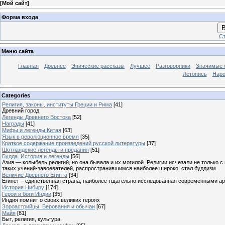
[
Мой сайт
]
Форма входа
В
Ст
Меню сайта
Главная
Древнее
Эпические рассказы
Лучшее
Разговорники
Значимые с
Летопись
Наро
Categories
Религия, законы, институты Греции и Рима
[41]
Древний город
Легенды Древнего Востока
[52]
Награды
[41]
Мифы и легенды Китая
[63]
Язык в революционное время
[35]
Краткое содержание произведений русской литературы
[37]
Шотландские легенды и предания
[51]
Будда. История и легенды
[56]
Азия — колыбель религий, но она бывала и их могилой. Религии исчезали не только 
таких учений-завоевателей, распространившимся наиболее широко, стал буддизм...
Величие Древнего Египта
[34]
Египет – единственная страна, наиболее тщательно исследованная современными а
История Нибиру
[174]
Герои и боги Индии
[35]
Индия помнит о своих великих героях
Зороастрийцы. Верования и обычаи
[67]
Майя
[81]
Быт, религия, культура.