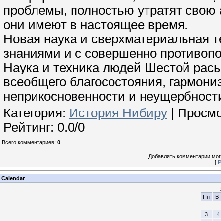
проблемы, полностью утратят свою 
они имеют в настоящее время.
Новая наука и сверхматериальная т
знаниями и с совершенно противопо
Наука и техника людей Шестой рас
всеобщего благосостояния, гармони
неприкосновенности и неущербност
Категория
:
История Нибиру
|
Просмо
Рейтинг
:
0.0
/
0
Всего комментариев
:
0
Добавлять комментарии могу
[
Р
Calendar
Пн
Вт
3
4