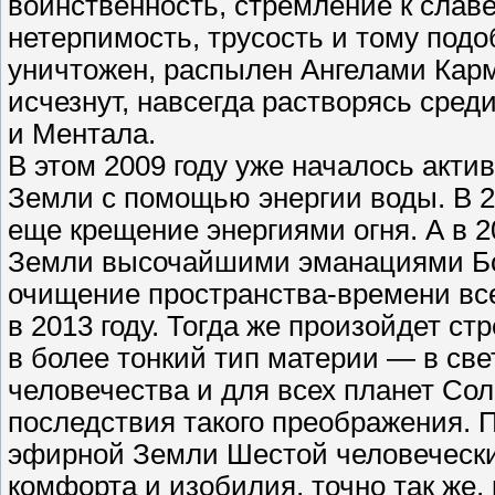
воинственность, стремление к славе
нетерпимость, трусость и тому подоб
уничтожен, распылен Ангелами Карм
исчезнут, навсегда растворясь сре
и Ментала.
В этом 2009 году уже началось акт
Земли с помощью энергии воды. В 2
еще крещение энергиями огня. А в 
Земли высочайшими эманациями Бо
очищение пространства-времени все
в 2013 году. Тогда же произойдет с
в более тонкий тип материи — в све
человечества и для всех планет Со
последствия такого преображения. П
эфирной Земли Шестой человечески
комфорта и изобилия, точно так же,