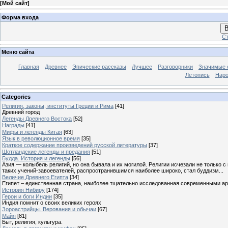
[
Мой сайт
]
Форма входа
В
Ст
Меню сайта
Главная
Древнее
Эпические рассказы
Лучшее
Разговорники
Значимые с
Летопись
Наро
Categories
Религия, законы, институты Греции и Рима
[41]
Древний город
Легенды Древнего Востока
[52]
Награды
[41]
Мифы и легенды Китая
[63]
Язык в революционное время
[35]
Краткое содержание произведений русской литературы
[37]
Шотландские легенды и предания
[51]
Будда. История и легенды
[56]
Азия — колыбель религий, но она бывала и их могилой. Религии исчезали не только 
таких учений-завоевателей, распространившимся наиболее широко, стал буддизм...
Величие Древнего Египта
[34]
Египет – единственная страна, наиболее тщательно исследованная современными а
История Нибиру
[174]
Герои и боги Индии
[35]
Индия помнит о своих великих героях
Зороастрийцы. Верования и обычаи
[67]
Майя
[81]
Быт, религия, культура.