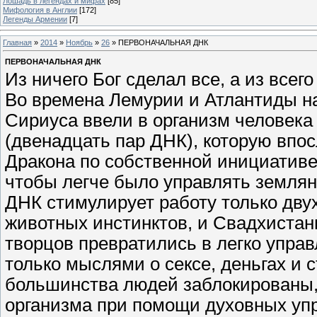
Лошадь в легендах и мифах
[85]
Мифология в Англии
[172]
Легенды Армении
[7]
Главная
»
2014
»
Ноябрь
»
26
» ПЕРВОНАЧАЛЬНАЯ ДНК
ПЕРВОНАЧАЛЬНАЯ ДНК
Из ничего Бог сделал все, а из всег
Во времена Лемурии и Атлантиды н
Сириуса ввели в организм человек
(двенадцать пар ДНК), которую впо
Дракона по собственной инициатив
чтобы легче было управлять землян
ДНК стимулирует работу только дву
животных инстинктов, и Свадхистаны
творцов превратились в легко упра
только мыслями о сексе, деньгах и с
большинства людей заблокированы, 
организма при помощи духовных уп