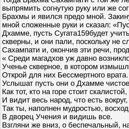
выпрямить согнутую руку или же со
Брахмы и явился предо мной. Закин
мной сложенные руки и сказал: «Пу
Дхамме, пусть Сугата159будет учит
скверны, и они пали, поскольку не 
Сахампати и, окончив эти речи, про
« Среди магадхов уж давно возникл
Ученье скверное, в котором измышл
Открой для них Бессмертного врата.
Услышат пусть они о Дхамме чистое
Как тот, кто на горе стоит скалистой,
И видит весь народ, что есть вокруг,
Так ты, наполнен мудростью, восхо
В дворец Учения и видишь все.
Взгляни же вниз, о беспечальный, н