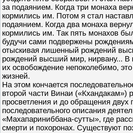
за подаянием. Когда три монаха ве
кормились им. Потом я стал наставл
подаянием. Когда два монаха верну
кормились им. Так пять монахов бы
будучи сами подвержены рождениям
отыскивая лишенный рождений выс
рождений высший мир, нирвану... В 
их освобождение непоколебимо, это
жизней.
На этом кончается последовательно
второй части Винаи («Кхандакам») 
просветления и до обращения двух 
последовательного описания деятел
«Махапариниббана-сутты», где расск
смерти и похоронах. Существуют п