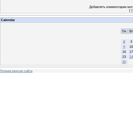
Добавлять комментарии могу
[
Р
Calendar
Пн
Вт
2
3
9
10
16
17
23
24
30
Полная версия сайта