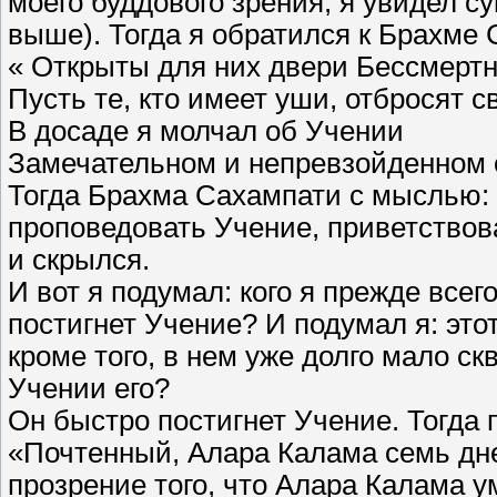
моего буддового зрения, я увидел су
выше). Тогда я обратился к Брахме 
« Открыты для них двери Бессмертн
Пусть те, кто имеет уши, отбросят с
В досаде я молчал об Учении
Замечательном и непревзойденном 
Тогда Брахма Сахампати с мыслью: я
проповедовать Учение, приветствов
и скрылся.
И вот я подумал: кого я прежде всег
постигнет Учение? И подумал я: это
кроме того, в нем уже долго мало ск
Учении его?
Он быстро постигнет Учение. Тогда 
«Почтенный, Алара Калама семь дне
прозрение того, что Алара Калама у