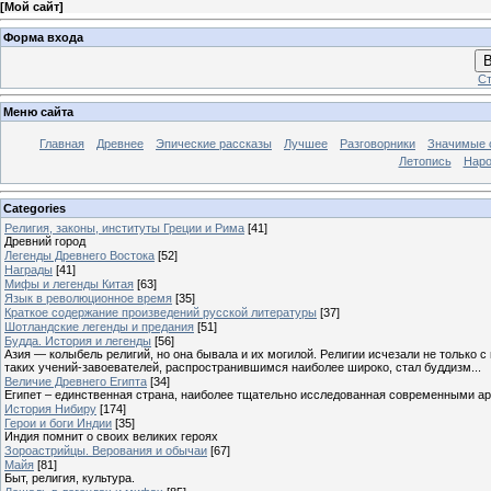
[
Мой сайт
]
Форма входа
В
Ст
Меню сайта
Главная
Древнее
Эпические рассказы
Лучшее
Разговорники
Значимые с
Летопись
Наро
Categories
Религия, законы, институты Греции и Рима
[41]
Древний город
Легенды Древнего Востока
[52]
Награды
[41]
Мифы и легенды Китая
[63]
Язык в революционное время
[35]
Краткое содержание произведений русской литературы
[37]
Шотландские легенды и предания
[51]
Будда. История и легенды
[56]
Азия — колыбель религий, но она бывала и их могилой. Религии исчезали не только 
таких учений-завоевателей, распространившимся наиболее широко, стал буддизм...
Величие Древнего Египта
[34]
Египет – единственная страна, наиболее тщательно исследованная современными а
История Нибиру
[174]
Герои и боги Индии
[35]
Индия помнит о своих великих героях
Зороастрийцы. Верования и обычаи
[67]
Майя
[81]
Быт, религия, культура.