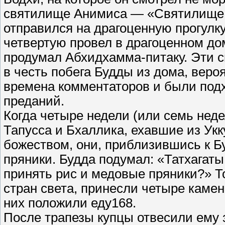
святилище Анимиса — «Святилище н
отправился на драгоценную прогулк
четвертую провел в драгоценном до
продумал Абхидхамма-питаку. Эти с
в честь побега Будды из дома, веро
времена комментаторов и были под
преданий.
Когда четыре недели (или семь неде
Тапусса и Бхаллика, ехавшие из Ук
божеством, они, приблизившись к Б
пряники. Будда подумал: «Татхагаты
принять рис и медовые пряники?» То
стран света, принесли четыре камен
них положили еду168.
После трапезы купцы отвесили ему 