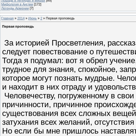
Лошадь в легендах и мифах
[85]
Мифология в Англии
[172]
Легенды Армении
[7]
Главная
»
2014
»
Июнь
»
2
» Первая проповедь
Первая проповедь
За историей Просветления, расска
следует повествование о путешеств
Тогда я подумал: вот я обрел учение
трудное для знания, спокойное, зап
которое могут познать мудрые. Чело
и находит в них отраду и удовольств
Человечеству, погруженному в свои 
причинности, причинное происхожд
существования всех сложных вещей,
затухания всех желаний, отсутствия
Но если бы мне пришлось наставлять