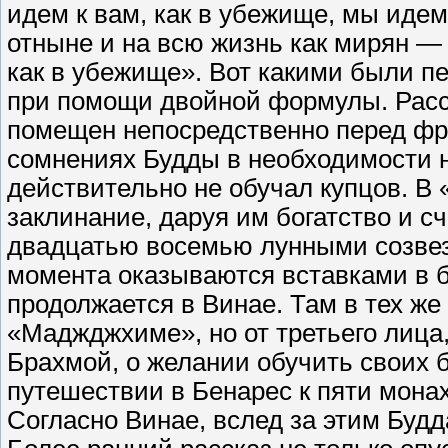
идем к вам, как в убежище, мы идем
отныне и на всю жизнь как мирян —
как в убежище». Вот какими были 
при помощи двойной формулы. Расс
помещен непосредственно перед фра
сомнениях Будды в необходимости н
действительно не обучал купцов. В
заклинание, даруя им богатство и с
двадцатью восемью лунными созвезд
момента оказываются вставками в б
продолжается в Винае. Там в тех же
«Маджджхиме», но от третьего лица
Брахмой, о желании обучить своих б
путешествии в Бенарес к пяти мона
Согласно Винае, вслед за этим Будд