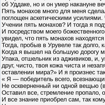
об Уддаке, но и он умер накануне ве
Пять монахов много для меня сдела
поглощен аскетическими усилиями. Ч
Учении пять монахов? И тогда я под
И посредством моего божественного 
увидел, что пять монахов находятся
Тогда, пробыв в Урувеле так долго, 
Когда я вышел на большую дорогу м
Упака, отшельник из адживиков, и, 
друг, чисто, твоя кожа чиста и незап
оставлении мира?» И я произнес так
« Я — победитель всего, всезнающи
Не оскверненный ни одной вещью (в
Оставил все, стремление пропало, 
И все знание приобрел сам, так ком