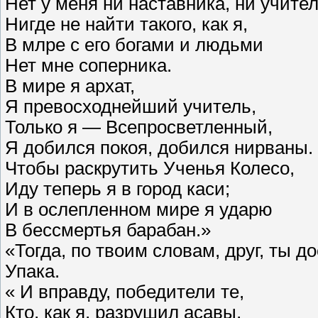
Нет у меня ни наставника, ни учител
Нигде не найти такого, как я,
В млре с его богами и людьми
Нет мне соперника.
В мире я архат,
Я превосходнейший учитель,
Только я — Всепросветленный,
Я добился покоя, добился нирваны.
Чтобы раскрутить Ученья Колесо,
Иду теперь я в город каси;
И в ослепленном мире я ударю
В бессмертья барабан.»
«Тогда, по твоим словам, друг, ты 
Упака.
« И вправду, победители те,
Кто, как я, разрушил асавы,