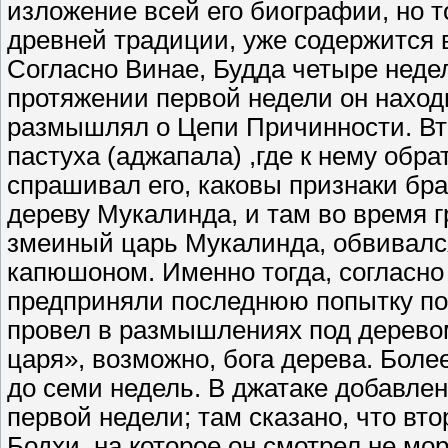
изложение всей его биографии, но то
древней традиции, уже содержится 
Согласно Винае, Будда четыре неде
протяжении первой недели он наход
размышлял о Цепи Причинности. Вто
пастуха (аджапала) ,где к нему обр
спрашивал его, каковы признаки бра
дереву Мукалинда, и там во время г
змеиный царь Мукалинда, обвивался
капюшоном. Именно тогда, согласно
предприняли последнюю попытку по
провел в размышлениях под дерево
царя», возможно, бога дерева. Боле
до семи недель. В джатаке добавле
первой недели; там сказано, что вт
Бодхи, на которое он смотрел не мо