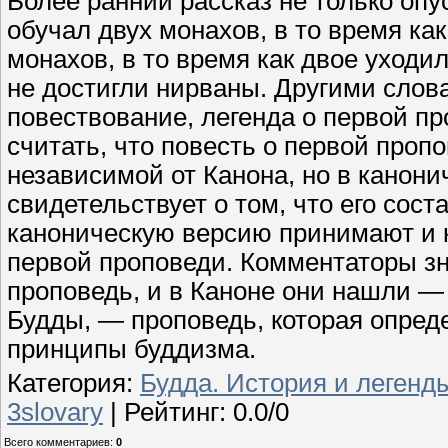
Более ранний рассказ не только опус
обучал двух монахов, в то время как
монахов, в то время как двое уходил
не достигли нирваны. Другими слова
повествование, легенда о первой пр
считать, что повесть о первой проп
независимой от Канона, но в канони
свидетельствует о том, что его сос
каноническую версию принимают и к
первой проповеди. Комментаторы зн
проповедь, и в Каноне они нашли — 
Будды, — проповедь, которая опре
принципы буддизма.
Категория
:
Будда. История и легенд
3slovary
|
Рейтинг
:
0.0
/
0
Всего комментариев
:
0