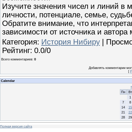
Изучите значения чисел и линий в 
личности, потенциале, семье, судьб
Обратите внимание, что интерпрета
зависимости от источника и автора 
Категория
:
История Нибиру
|
Просмо
Рейтинг
:
0.0
/
0
Всего комментариев
:
0
Добавлять комментарии могу
[
Р
Calendar
Пн
Вт
1
7
8
14
15
21
22
28
29
Полная версия сайта