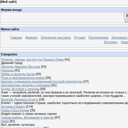
[
Мой сайт
]
Форма входа
В
Ст
Меню сайта
Главная
Древнее
Эпические рассказы
Лучшее
Разговорники
Значимые с
Летопись
Наро
Categories
Религия, законы, институты Греции и Рима
[41]
Древний город
Легенды Древнего Востока
[52]
Награды
[41]
Мифы и легенды Китая
[63]
Язык в революционное время
[35]
Краткое содержание произведений русской литературы
[37]
Шотландские легенды и предания
[51]
Будда. История и легенды
[56]
Азия — колыбель религий, но она бывала и их могилой. Религии исчезали не только 
таких учений-завоевателей, распространившимся наиболее широко, стал буддизм...
Величие Древнего Египта
[34]
Египет – единственная страна, наиболее тщательно исследованная современными а
История Нибиру
[174]
Герои и боги Индии
[35]
Индия помнит о своих великих героях
Зороастрийцы. Верования и обычаи
[67]
Майя
[81]
Быт, религия, культура.