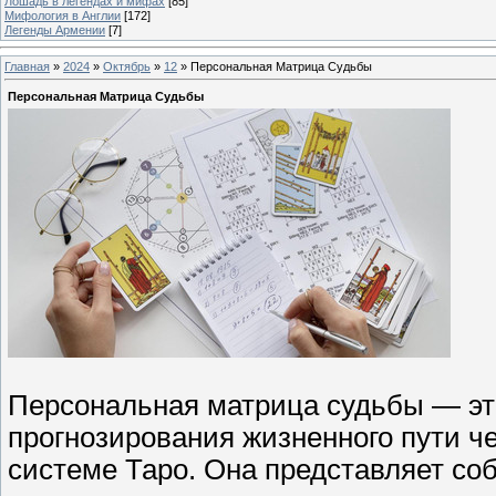
Лошадь в легендах и мифах
[85]
Мифология в Англии
[172]
Легенды Армении
[7]
Главная
»
2024
»
Октябрь
»
12
» Персональная Матрица Судьбы
Персональная Матрица Судьбы
Персональная матрица судьбы — эт
прогнозирования жизненного пути ч
системе Таро. Она представляет со