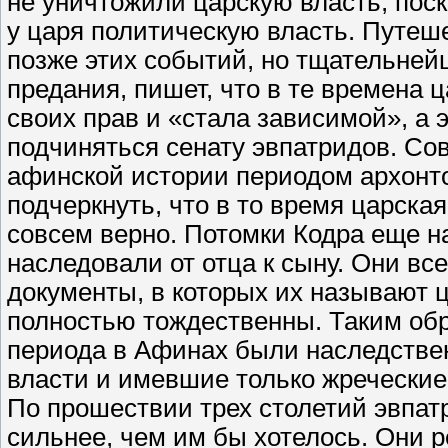
не уничтожили царскую власть, поск
у царя политическую власть. Путеш
позже этих событий, но тщательне
предания, пишет, что в те времена 
своих прав и «стала зависимой», а э
подчиняться сенату эвпатридов. Со
афинской истории периодом архонто
подчеркнуть, что в то время царска
совсем верно. Потомки Кодра еще н
наследовали от отца к сыну. Они все
документы, в которых их называют ц
полностью тождественны. Таким обр
периода в Афинах были наследстве
власти и имевшие только жреческие 
По прошествии трех столетий эвпат
сильнее, чем им бы хотелось. Они р