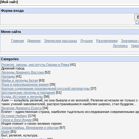
[
Мой сайт
]
Форма входа
В
Ст
Меню сайта
Главная
Древнее
Эпические рассказы
Лучшее
Разговорники
Значимые с
Летопись
Наро
Categories
Религия, законы, институты Греции и Рима
[41]
Древний город
Легенды Древнего Востока
[52]
Награды
[41]
Мифы и легенды Китая
[63]
Язык в революционное время
[35]
Краткое содержание произведений русской литературы
[37]
Шотландские легенды и предания
[51]
Будда. История и легенды
[56]
Азия — колыбель религий, но она бывала и их могилой. Религии исчезали не только 
таких учений-завоевателей, распространившимся наиболее широко, стал буддизм...
Величие Древнего Египта
[34]
Египет – единственная страна, наиболее тщательно исследованная современными а
История Нибиру
[174]
Герои и боги Индии
[35]
Индия помнит о своих великих героях
Зороастрийцы. Верования и обычаи
[67]
Майя
[81]
Быт, религия, культура.