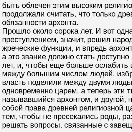
быть облечен этим высоким религио
продолжали считать, что только др
обязанности архонта.
Прошло около сорока лет. И вот од
преступлением, значит, решил наро
жреческие функции, и впредь архонт
а это звание должно стать доступн
лет, и, чтобы еще больше ослабить
между большим числом людей, избр
власть поделили между двумя людьм
одновременно царем, а теперь эти т
называвшийся архонтом, и другой,
собой права древней религиозной ц
тем, чтобы не пресекались роды, р
решать вопросы, связанные с заве