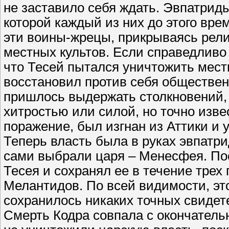
не заставило себя ждать. Эвпатрид
которой каждый из них до этого вре
эти воины-жрецы, прикрываясь рели
местных культов. Если справедливо
что Тесей пытался уничтожить местн
восстановил против себя обществен
пришлось выдержать столкновений, 
хитростью или силой, но точно извес
поражение, был изгнан из Аттики и 
Теперь власть была в руках эвпатри
сами выбрали царя – Менесфея. По
Тесея и сохранял ее в течение трех
Мелантидов. По всей видимости, эт
сохранилось никаких точных свидете
Смерть Кодра совпала с окончательн