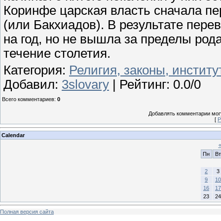
Коринфе царская власть сначала пе
(или Бакхиадов). В результате пере
на год, но не вышла за пределы род
течение столетия.
Категория
:
Религия, законы, инстит
Добавил
:
3slovary
|
Рейтинг
:
0.0
/
0
Всего комментариев
:
0
Добавлять комментарии могу
[
Р
Calendar
Пн
Вт
2
3
9
10
16
17
23
24
Полная версия сайта