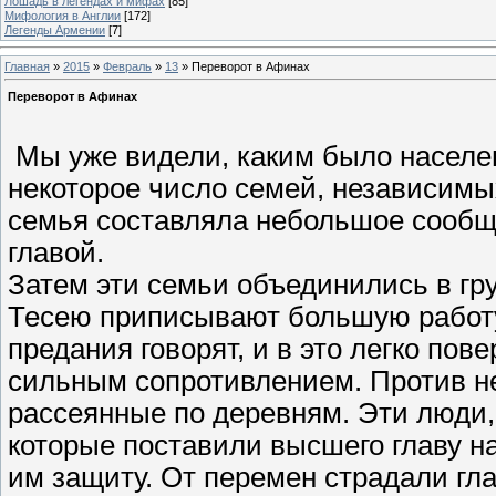
Лошадь в легендах и мифах
[85]
Мифология в Англии
[172]
Легенды Армении
[7]
Главная
»
2015
»
Февраль
»
13
» Переворот в Афинах
Переворот в Афинах
Мы уже видели, каким было населе
некоторое число семей, независимы
семья составляла небольшое сообщ
главой.
Затем эти семьи объединились в гр
Тесею приписывают большую работу
предания говорят, и в это легко пов
сильным сопротивлением. Против не
рассеянные по деревням. Эти люди,
которые поставили высшего главу н
им защиту. От перемен страдали гла